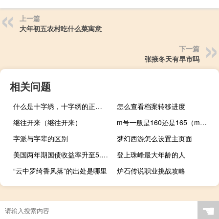
上一篇
大年初五农村吃什么菜寓意
下一篇
张掖冬天有早市吗
相关问题
什么是十字绣，十字绣的正确绣法是怎样绣的？
怎么查看档案转移进度
继往开来（继往开来）
m号一般是160还是165（m号是160还是165）
字派与字辈的区别
梦幻西游怎么设置主页面
美国两年期国债收益率升至5.238%创2006年以来新高
登上珠峰最大年龄的人
“云中罗绮香风落”的出处是哪里
炉石传说职业挑战攻略
过年放炮对空气有害吗
☚