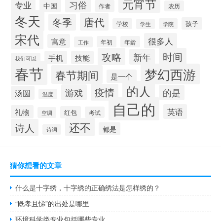
元宵节
习俗
专业
中国
作者
农历
冬天
唐代
冬季
孩子
学校
学院
学生
宋代
很多人
寓意
年初
年龄
工作
攻略
时间
新年
手机
技能
我们可以
春节
梦幻西游
春节期间
是一个
的人
疫情
游戏
的是
汤圆
温度
自己的
英语
礼物
红包
考试
空调
还不
诗人
都是
诗词
猜你想看的文章
什么是十字绣，十字绣的正确绣法是怎样绣的？
“既孝且悌”的出处是哪里
环境科学类专业包括哪些专业