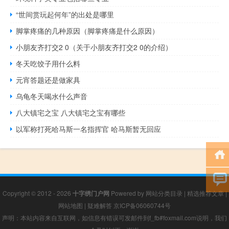
“世间赏玩起何年”的出处是哪里
脚掌疼痛的几种原因（脚掌疼痛是什么原因）
小朋友齐打交2 0（关于小朋友齐打交2 0的介绍）
冬天吃饺子用什么料
元宵答题还是做家具
乌龟冬天喝水什么声音
八大镇宅之宝 八大镇宅之宝有哪些
以军称打死哈马斯一名指挥官 哈马斯暂无回应
Copyright © 2012 - 2026
十字绣门户网
Powered by
网站分类目录
|
精选推荐文章
|
网站地图
|
疑难解答
京ICP备06060744号
声明：本站内容来自互联网，如信息有错误可发邮件到f_fb#foxmail.com说明，我们