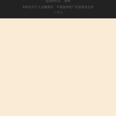
会及时纠正，谢谢
本站仅为个人兴趣爱好，不接盈利性广告及商业合作
小男孩