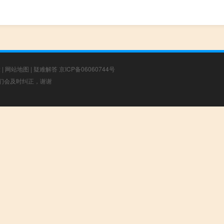
章
|
网站地图
|
疑难解答
京ICP备06060744号
，我们会及时纠正，谢谢