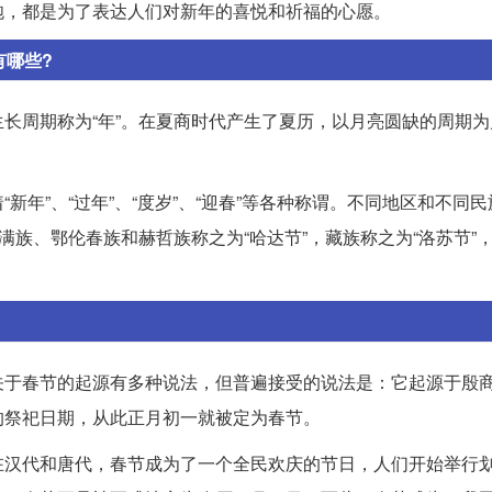
炮，都是为了表达人们对新年的喜悦和祈福的心愿。
有哪些?
长周期称为“年”。在夏商时代产生了夏历，以月亮圆缺的周期为
年”、“过年”、“度岁”、“迎春”等各种称谓。不同地区和不同
满族、鄂伦春族和赫哲族称之为“哈达节”，藏族称之为“洛苏节”
关于春节的起源有多种说法，但普遍接受的说法是：它起源于殷
的祭祀日期，从此正月初一就被定为春节。
在汉代和唐代，春节成为了一个全民欢庆的节日，人们开始举行