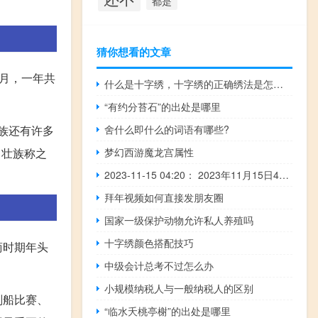
都是
猜你想看的文章
月，一年共
什么是十字绣，十字绣的正确绣法是怎样绣的？
“有约分苔石”的出处是哪里
民族还有许多
舍什么即什么的词语有哪些?
，壮族称之
梦幻西游魔龙宫属性
2023-11-15 04:20： 2023年11月15日4时15分，G2京沪高速淮安段由于雾霾，刘老庄至施河限速80公里/小时。 ​​​
拜年视频如何直接发朋友圈
国家一级保护动物允许私人养殖吗
十字绣颜色搭配技巧
商时期年头
中级会计总考不过怎么办
小规模纳税人与一般纳税人的区别
划船比赛、
“临水夭桃亭榭”的出处是哪里