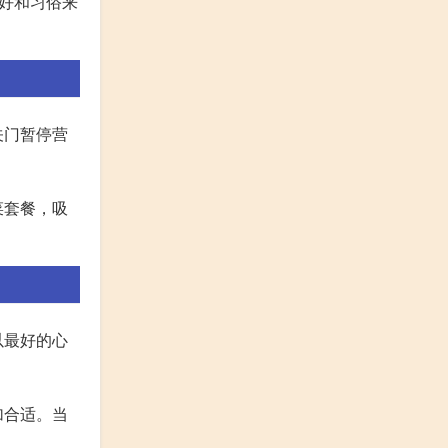
好和习俗来
关门暂停营
菜套餐，吸
以最好的心
加合适。当