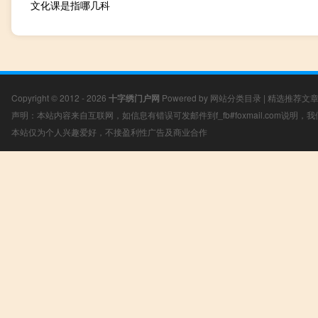
文化课是指哪几科
Copyright © 2012 - 2026
十字绣门户网
Powered by
网站分类目录
|
精选推荐文
声明：本站内容来自互联网，如信息有错误可发邮件到f_fb#foxmail.com说明
本站仅为个人兴趣爱好，不接盈利性广告及商业合作