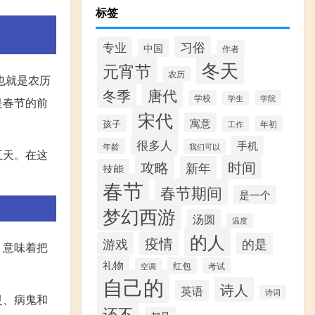
标签
习俗
专业
中国
作者
冬天
元宵节
农历
也就是农历
唐代
冬季
学校
学院
学生
是春节的前
宋代
寓意
孩子
年初
工作
很多人
手机
年龄
我们可以
五天。在这
攻略
时间
新年
技能
春节
春节期间
是一个
梦幻西游
汤圆
温度
的人
疫情
游戏
的是
，意味着把
礼物
红包
考试
空调
自己的
诗人
英语
诗词
灵、病鬼和
还不