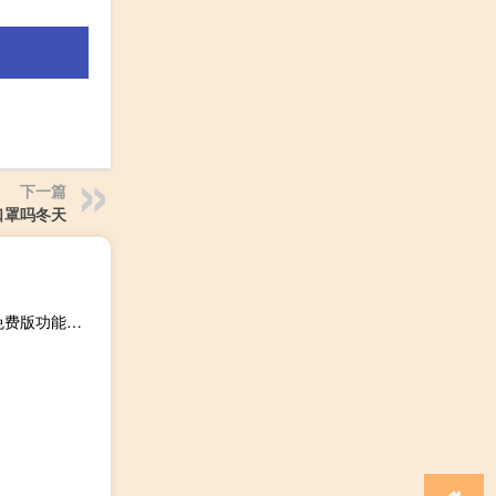
下一篇
口罩吗冬天
聚财虎云记账 V2.3 官方免费版（聚财虎云记账 V2.3 官方免费版功能简介）