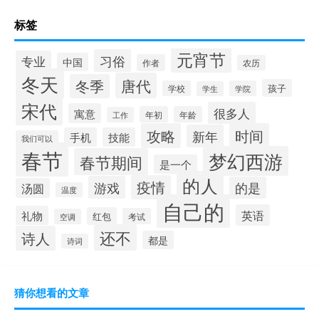
标签
元宵节
习俗
专业
中国
作者
农历
冬天
唐代
冬季
孩子
学校
学院
学生
宋代
很多人
寓意
年初
年龄
工作
攻略
时间
新年
手机
技能
我们可以
春节
梦幻西游
春节期间
是一个
的人
疫情
游戏
的是
汤圆
温度
自己的
英语
礼物
红包
考试
空调
还不
诗人
都是
诗词
猜你想看的文章