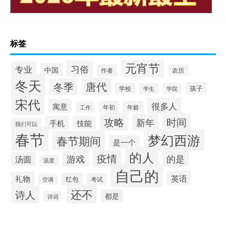
标签
元宵节
习俗
专业
中国
作者
农历
冬天
唐代
冬季
孩子
学校
学院
学生
宋代
很多人
寓意
年初
年龄
工作
攻略
时间
新年
手机
技能
我们可以
春节
梦幻西游
春节期间
是一个
的人
疫情
游戏
的是
汤圆
温度
自己的
英语
礼物
红包
考试
空调
还不
诗人
都是
诗词