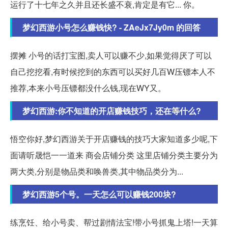
运行了十七年之久并且还长盛不衰,肯定是有它... 你。
梦幻西游小号怎么赚钱快? - ZAeJx7Jy0m 的回答
摆摊 小号的话打宝图,卖人可以赚不少,如果觉得厌了可以
自己挖挖看,有时候挖到的东西可以买好几百W压镖本人不
推荐,本来小号压镖都没什么钱,现在WY又。
梦幻西游:你不知道的开店赚钱技巧，还在等什么?
悟空你好,梦幻西游关于开店赚钱的技巧大家知道多少呢,下
面请听晟恺一一道来 商会店铺分类 这里店铺分类主要分为
两大类,分别是物品类和唤兽类,其中物品类分为...
梦幻西游5个号。一天怎么可以赚钱200块?
练烹饪、给小号卖、帮过剧情法宝!带小号抓鬼上塔!一天算