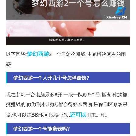
梦幻西游
以下围绕“
2一个号怎么赚钱”主题解决网友的困
惑
梦幻西游一个人开几个号怎样赚钱?
现在梦幻一台电脑最多6开,一般一队就5个号,抓鬼,种族都
挺赚钱的,做做副本,封妖,都会得好东西,如果你们区修炼果
还可以
贵,也可以跑BB环,可以得书铁,
用来... 现。
梦幻西游一个号能赚钱吗?