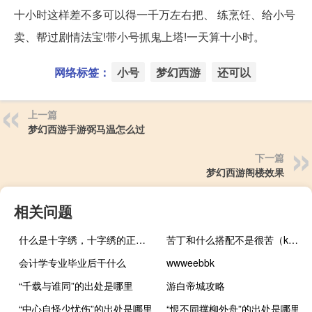
十小时这样差不多可以得一千万左右把、 练烹饪、给小号
卖、帮过剧情法宝!带小号抓鬼上塔!一天算十小时。
网络标签：
小号
梦幻西游
还可以
上一篇
梦幻西游手游弼马温怎么过
下一篇
梦幻西游阁楼效果
相关问题
什么是十字绣，十字绣的正确绣法是怎样绣的？
苦丁和什么搭配不是很苦（k大还是m大）
会计学专业毕业后干什么
wwweebbk
“千载与谁同”的出处是哪里
游白帝城攻略
“中心自怪少忧伤”的出处是哪里
“恨不同撑柳外舟”的出处是哪里