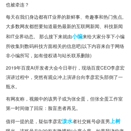
每天在我们身边都有IT业界的新鲜事、奇趣事和热门焦点,
大多数网友都想要知道最热最新的互联网新闻、科技新闻
小编
和IT业界动态。 那么接下来就由
来给大家分享下小编
所收集到数码科技方面相关的信息吧(以下内容来自于网络
非小编所写，如有侵权请与站长联系删除)
2019年百度AI开发者大会今日举行，现场百度CEO李彦宏
演讲过程中，突然有观众冲上演讲台向李彦宏头部倒了一
瓶水。
有网友称，视频中的该男子或为张全蛋，但张全蛋工作室
第一时间做了回应：脸盲患者再见。
泼水
上树
值得一提的是，疑似李彦宏
者社交账号@直男
曝光，该账号在9:39发布微博称“小度小度，如果我浇你老