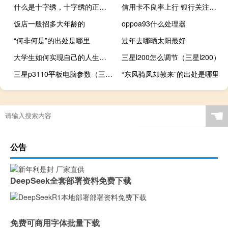
什么是十字绣，十字绣的正确绣法是怎样绣的？
信用卡不良率上行 银行关注风险但信心不减
饭店一般招多大年龄的
oppoa93什么处理器
“何非何是”的出处是哪里
过年去哪晒太阳最好
大学生如何实现自己的人生目标
三星l200怎么调节（三星l200）
三星p3110平板电脑参数（三星p3110）
“东风骑凤却教来”的出处是哪里
系统还原打不开怎么办（系统还原打不开）
☚
公告
DeepSeek全套部署资料免费下载
免费可商用字体批量下载