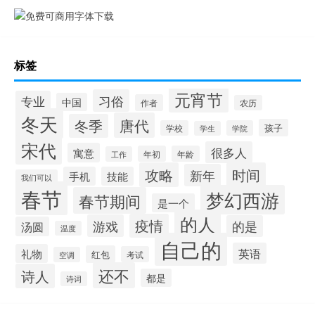
标签
元宵节
习俗
专业
中国
作者
农历
冬天
唐代
冬季
孩子
学校
学院
学生
宋代
很多人
寓意
年初
年龄
工作
攻略
时间
新年
手机
技能
我们可以
春节
梦幻西游
春节期间
是一个
的人
疫情
游戏
的是
汤圆
温度
自己的
英语
礼物
红包
考试
空调
还不
诗人
都是
诗词