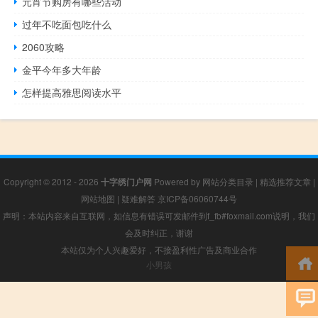
元宵节购房有哪些活动
过年不吃面包吃什么
2060攻略
金平今年多大年龄
怎样提高雅思阅读水平
Copyright © 2012 - 2026
十字绣门户网
Powered by
网站分类目录
|
精选推荐文章
|
网站地图
|
疑难解答
京ICP备06060744号
声明：本站内容来自互联网，如信息有错误可发邮件到f_fb#foxmail.com说明，我们
会及时纠正，谢谢
本站仅为个人兴趣爱好，不接盈利性广告及商业合作
小男孩