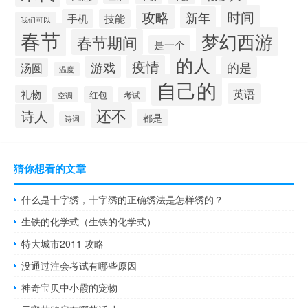
攻略
时间
新年
手机
技能
我们可以
春节
梦幻西游
春节期间
是一个
的人
疫情
游戏
的是
汤圆
温度
自己的
英语
礼物
红包
考试
空调
还不
诗人
都是
诗词
猜你想看的文章
什么是十字绣，十字绣的正确绣法是怎样绣的？
生铁的化学式（生铁的化学式）
特大城市2011 攻略
没通过注会考试有哪些原因
神奇宝贝中小霞的宠物