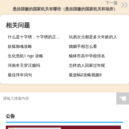
下一篇
悬挂国徽的国家机关有哪些（悬挂国徽的国家机关和场所）
相关问题
什么是十字绣，十字绣的正确绣法是怎样绣的？
玩易次元都是多大年龄的人
妖狐御魂攻略
婚姻手相怎么看
生化危机1 ngc 攻略
榆林市高中学校排名
河南冬天穿汉服吗
怎样劝人回家过年呢
最佳拜年词句
最逵蜗2攻略视频9
吕青阳是谁（吕青玄简介）
☚
公告