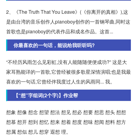
2、《The Truth That You Leave》(《你离开的真相》),这
是由台湾的音乐创作人pianoboy创作的一首钢琴曲,同时这
首歌也是pianoboy的代表作品和成名作品。这首...
你最喜欢的一句话，能说给我听听吗?
“不经历风雨怎么见彩虹,没有人能随随便便成功?” 这是大
家耳熟能详的一首歌,它曾经被很多歌星深情演唱;也是我最
喜欢的一句话,它曾经伴我度过人生的风雨同... 我。
【“想”字组词(2个字)】作业帮
想象 想像 想念 想望 想法 想见 想必 想要 想思 想头 想想
想慕 想开 想到 想忆 想来 想着 想度 想味 想闻 想料 想方
想属 想似 想儿 想穿 遐想 理。