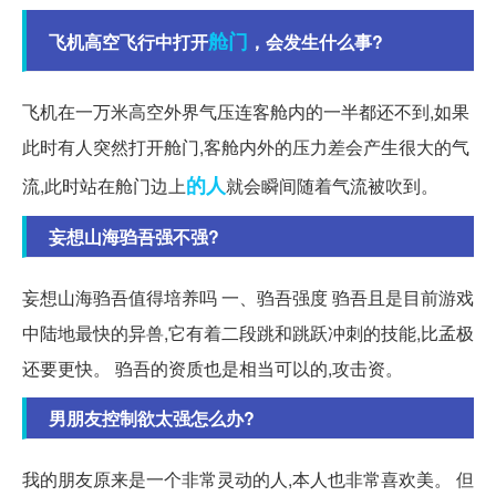
舱门
飞机高空飞行中打开
，会发生什么事?
飞机在一万米高空外界气压连客舱内的一半都还不到,如果
此时有人突然打开舱门,客舱内外的压力差会产生很大的气
的人
流,此时站在舱门边上
就会瞬间随着气流被吹到。
妄想山海驺吾强不强?
妄想山海驺吾值得培养吗 一、驺吾强度 驺吾且是目前游戏
中陆地最快的异兽,它有着二段跳和跳跃冲刺的技能,比孟极
还要更快。 驺吾的资质也是相当可以的,攻击资。
男朋友控制欲太强怎么办?
我的朋友原来是一个非常灵动的人,本人也非常喜欢美。 但