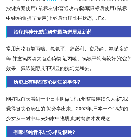
按键方案使用) 鼠标左键:普通攻击(隐藏鼠标后使用) 鼠标
中键:钓鱼提竿专用(上钓后出现比拼状态,... F2。
治疗精神分裂症研究最新进展及新药
常用药物有氯丙嗪、氯氮平、舒必利、奋乃静、氟哌啶醇
等,并发氯丙嗪为首选药物,氯丙嗪、氯氮平均有较好的治疗
效果。氟哌啶醇具不明显的抗幻觉和妄。
历史上有哪些丧心病狂的事件?
刚好我前天看到一个日本叫做“北九州监禁连续杀人案”,我
觉得挺丧心病狂的,就分享出来。2002年,日本一个18岁的
少女从一对中年夫妇家中逃脱,此时警察才发现这...
有哪些纯音乐让你相见恨晚?