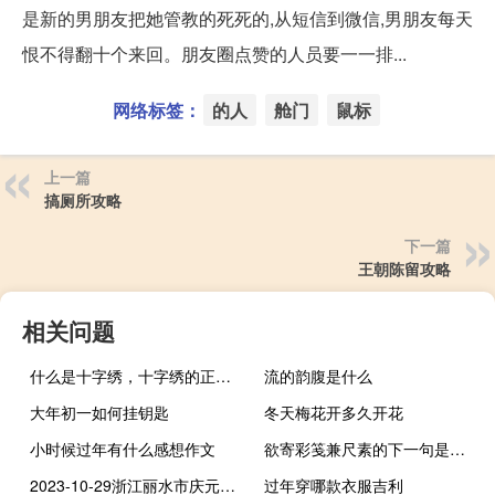
是新的男朋友把她管教的死死的,从短信到微信,男朋友每天
恨不得翻十个来回。朋友圈点赞的人员要一一排...
网络标签：
的人
舱门
鼠标
上一篇
搞厕所攻略
下一篇
王朝陈留攻略
相关问题
什么是十字绣，十字绣的正确绣法是怎样绣的？
流的韵腹是什么
大年初一如何挂钥匙
冬天梅花开多久开花
小时候过年有什么感想作文
欲寄彩笺兼尺素的下一句是什么
2023-10-29浙江丽水市庆元县(龙爪菇)的报价是多少
过年穿哪款衣服吉利