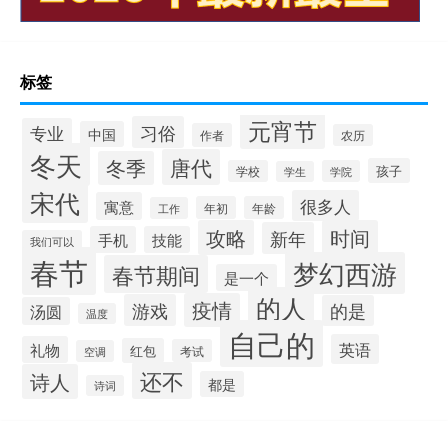
标签
元宵节
习俗
专业
中国
作者
农历
冬天
唐代
冬季
孩子
学校
学院
学生
宋代
很多人
寓意
年初
年龄
工作
攻略
时间
新年
手机
技能
我们可以
春节
梦幻西游
春节期间
是一个
的人
疫情
游戏
的是
汤圆
温度
自己的
英语
礼物
红包
考试
空调
还不
诗人
都是
诗词