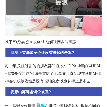
以下围绕“妄想 u 攻略”主题解决网友的困惑
世界上有哪些至今还没有破解的悬案?
前几年,关注过新闻的朋友都知道,发生在2014年的“马航M
H370失踪之谜”可谓是震惊了全球,并且直到现在马航MH3
70客机残骸依然是没有找到的,所以也算得上是本世...
妄想山海键盘键位设置?
鼠标
一、基础操作按键
右键/Ctrl键:隐藏鼠标(根据不同的