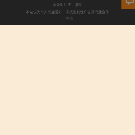
会及时纠正，谢谢
本站仅为个人兴趣爱好，不接盈利性广告及商业合作
小男孩