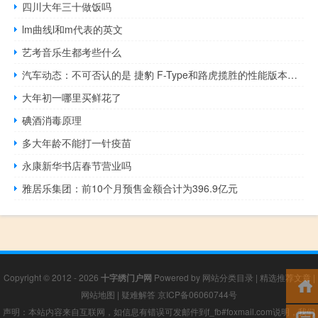
四川大年三十做饭吗
lm曲线l和m代表的英文
艺考音乐生都考些什么
汽车动态：不可否认的是 捷豹 F-Type和路虎揽胜的性能版本绝对是热门的
大年初一哪里买鲜花了
碘酒消毒原理
多大年龄不能打一针疫苗
永康新华书店春节营业吗
雅居乐集团：前10个月预售金额合计为396.9亿元
Copyright © 2012 - 2026
十字绣门户网
Powered by
网站分类目录
|
精选推荐文章
|
网站地图
|
疑难解答
京ICP备06060744号
声明：本站内容来自互联网，如信息有错误可发邮件到f_fb#foxmail.com说明，我们