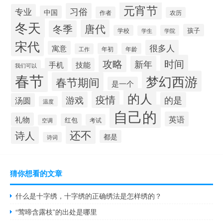
元宵节
习俗
专业
中国
作者
农历
冬天
唐代
冬季
孩子
学校
学院
学生
宋代
很多人
寓意
年初
年龄
工作
攻略
时间
新年
手机
技能
我们可以
春节
梦幻西游
春节期间
是一个
的人
疫情
游戏
的是
汤圆
温度
自己的
英语
礼物
红包
考试
空调
还不
诗人
都是
诗词
猜你想看的文章
什么是十字绣，十字绣的正确绣法是怎样绣的？
“莺啼含露枝”的出处是哪里