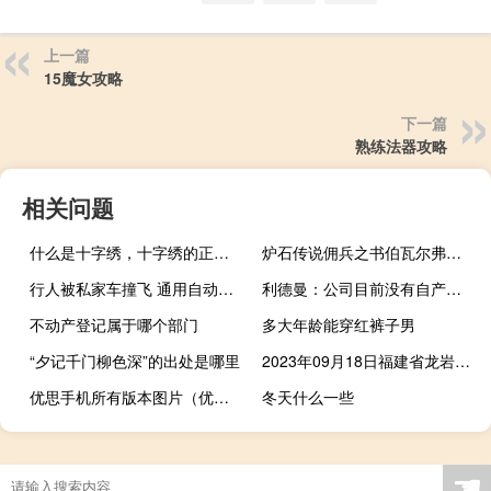
上一篇
15魔女攻略
下一篇
熟练法器攻略
相关问题
什么是十字绣，十字绣的正确绣法是怎样绣的？
炉石传说佣兵之书伯瓦尔弗塔根（伯瓦尔 弗塔根）
行人被私家车撞飞 通用自动驾驶测试车躺枪：刹车不及将人卷到车底
利德曼：公司目前没有自产的肺炎支原体检测产品
不动产登记属于哪个部门
多大年龄能穿红裤子男
“夕记千门柳色深”的出处是哪里
2023年09月18日福建省龙岩市疫情大数据-今日/今天疫情全网搜索最新实时消息动态情况通知播报
优思手机所有版本图片（优思手机官网）
冬天什么一些
大唐盛世王维攻略
☚