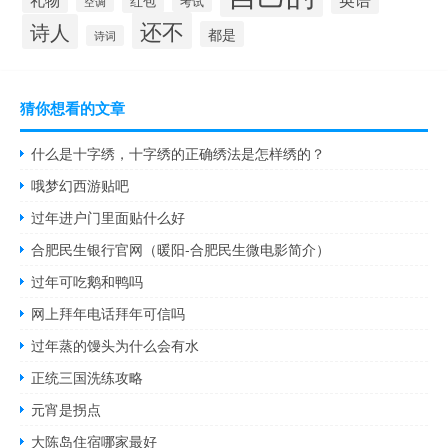
红包
考试
空调
还不
诗人
都是
诗词
猜你想看的文章
什么是十字绣，十字绣的正确绣法是怎样绣的？
哦梦幻西游贴吧
过年进户门里面贴什么好
合肥民生银行官网（暖阳-合肥民生微电影简介）
过年可吃鹅和鸭吗
网上拜年电话拜年可信吗
过年蒸的馒头为什么会有水
正统三国洗练攻略
元宵是拐点
大陈岛住宿哪家最好