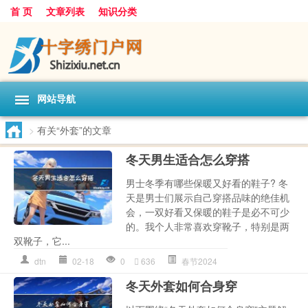
首 页
文章列表
知识分类
网站导航
>
有关“外套”的文章
冬天男生适合怎么穿搭
男士冬季有哪些保暖又好看的鞋子? 冬
天是男士们展示自己穿搭品味的绝佳机
会，一双好看又保暖的鞋子是必不可少
的。我个人非常喜欢穿靴子，特别是两
双靴子，它...
dtn
02-18
0
636
春节2024
冬天外套如何合身穿