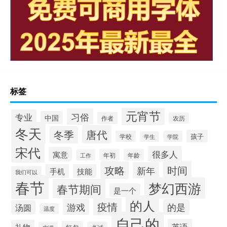
标签
元宵节
习俗
专业
中国
作者
农历
冬天
唐代
冬季
孩子
学校
学院
学生
宋代
很多人
寓意
年初
年龄
工作
攻略
时间
新年
手机
技能
我们可以
春节
梦幻西游
春节期间
是一个
的人
疫情
游戏
的是
汤圆
温度
自己的
英语
礼物