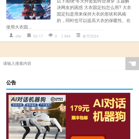
以下围绕“冬天外套如何合身穿”主题解
决网友的困惑 大衣固定扣怎么用? 大衣
固定扣是用来保持大衣的形状和风格
的，同时也可以提高大衣的保暖性。在
使用大衣固...
dtw
02-17
0
994
春节2024
☚
公告