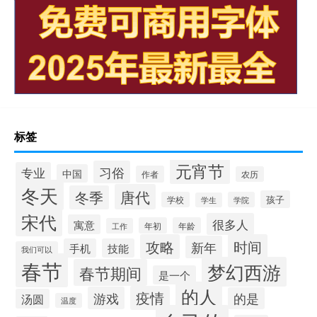
标签
元宵节
习俗
专业
中国
作者
农历
冬天
唐代
冬季
孩子
学校
学院
学生
宋代
很多人
寓意
年初
年龄
工作
攻略
时间
新年
手机
技能
我们可以
春节
梦幻西游
春节期间
是一个
的人
疫情
游戏
的是
汤圆
温度