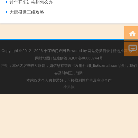
过年开车进杭州怎么办
大唐盛世王维攻略
Copyright © 2012 - 2026
十字绣门户网
Powered by
网站分类目录
|
精选推荐文章
|
网站地图
|
疑难解答
京ICP备06060744号
声明：本站内容来自互联网，如信息有错误可发邮件到f_fb#foxmail.com说明，我们
会及时纠正，谢谢
本站仅为个人兴趣爱好，不接盈利性广告及商业合作
小男孩