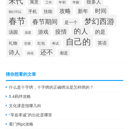
宋代
很多人
寓意
年初
年龄
工作
攻略
时间
新年
手机
技能
我们可以
春节
梦幻西游
春节期间
是一个
的人
疫情
游戏
的是
汤圆
温度
自己的
英语
礼物
红包
考试
空调
还不
诗人
都是
诗词
猜你想看的文章
什么是十字绣，十字绣的正确绣法是怎样绣的？
5.4羁绊攻略
文化课是指哪几科
“享兹孝诚”的出处是哪里
看门狗pc攻略