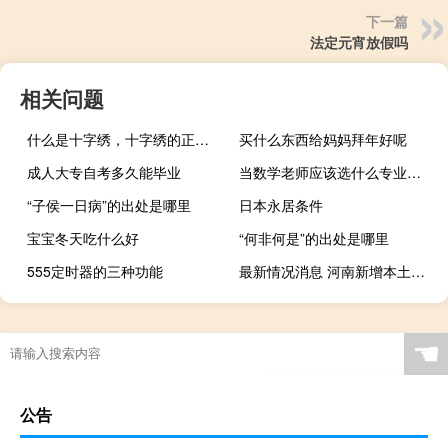
下一篇
法定元宵放假吗
相关问题
什么是十字绣，十字绣的正确绣法是怎样绣的？
买什么东西给妈妈拜年好呢
成人大专自考多久能毕业
当数学老师应该选什么专业学啊
“子侯一日病”的出处是哪里
日本永居条件
宝宝冬天吃什么好
“何非何是”的出处是哪里
555定时器的三种功能
最新情况消息 河南新增本土确诊病例5例、本土无症状感染者19例
☚
公告