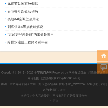
元宵节是国家放假吗
春节香草园做活动吗
奥迪a4l空调怎么用法
刺客信条4黑旗攻略解说
“此岭难登未是难”的出处是哪里
给排水注册工程师考试科目
Copyright © 2012 - 2026
十字绣门户网
Powered by
网站分类目录
|
精选推荐文章
|
网站地图
|
疑难解答
京ICP备06060744号
声明：本站内容来自互联网，如信息有错误可发邮件到f_fb#foxmail.com说明，我们
会及时纠正，谢谢
本站仅为个人兴趣爱好，不接盈利性广告及商业合作
小男孩