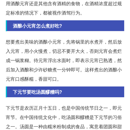
用酒酿元宵还是其他含有酒精的食物，在酒精浓度超过规
定标准的情况下，都被视作酒驾行为。
酒酿小元宵怎么煮好吃?
想要煮出美味的酒酿小元宵，先将锅里的水煮开，然后放
入元宵，用小火慢煮，切忌不要开大火，否则元宵会煮烂
成一锅浆糊。待元宵浮出水面时，即表示元宵已熟透，然
后加入酒酿和少许砂糖煮一分钟即可。这样煮出的酒酿小
元宵口感酥糯，香甜可口。
下元节要吃汤圆醪糟吗?
下元节是农历正月十五日，也是中国传统节日之一，即元
宵节。在中国传统文化中，吃汤圆和醪糟是下元节的习俗
之一。汤圆是一种由糯米粉制成的食品，寓意着团圆和甜