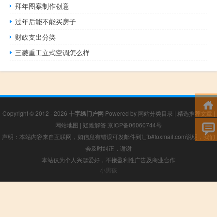
拜年图案制作创意
过年后能不能买房子
财政支出分类
三菱重工立式空调怎么样
Copyright © 2012 - 2026
十字绣门户网
Powered by
网站分类目录
|
精选推荐文章
|
网站地图
|
疑难解答
京ICP备06060744号
声明：本站内容来自互联网，如信息有错误可发邮件到f_fb#foxmail.com说明，我们
会及时纠正，谢谢
本站仅为个人兴趣爱好，不接盈利性广告及商业合作
小男孩