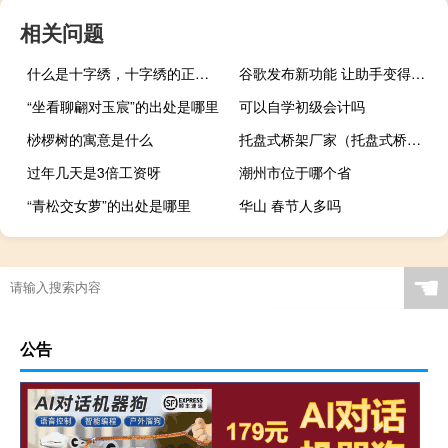
相关问题
什么是十字绣，十字绣的正确绣法是怎样绣的？
谷歌发布新功能 让助手变得更聪明
“坐看聊翩对玉宸”的出处是哪里
可以自学初级会计吗
桫椤树的寓意是什么
托盘式桥架厂家（托盘式桥架）
过年几天是3倍工资呀
潮州市位于哪个省
“青松交女萝”的出处是哪里
华山 春节人多吗
参花消渴茶的成分和功效（参花消渴茶效果如何）
☚
公告