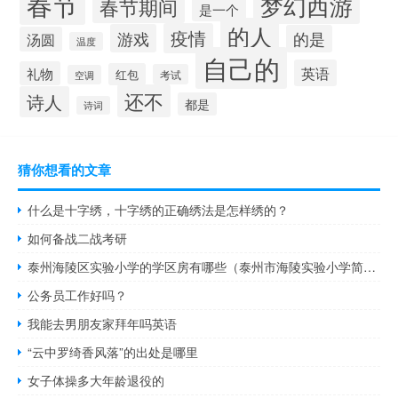
春节
梦幻西游
春节期间
是一个
的人
疫情
游戏
的是
汤圆
温度
自己的
英语
礼物
红包
考试
空调
还不
诗人
都是
诗词
猜你想看的文章
什么是十字绣，十字绣的正确绣法是怎样绣的？
如何备战二战考研
泰州海陵区实验小学的学区房有哪些（泰州市海陵实验小学简介）
公务员工作好吗？
我能去男朋友家拜年吗英语
“云中罗绮香风落”的出处是哪里
女子体操多大年龄退役的