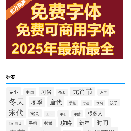
标签
元宵节
习俗
专业
中国
作者
农历
冬天
唐代
冬季
孩子
学校
学院
学生
宋代
很多人
寓意
年初
年龄
工作
攻略
时间
新年
手机
技能
我们可以