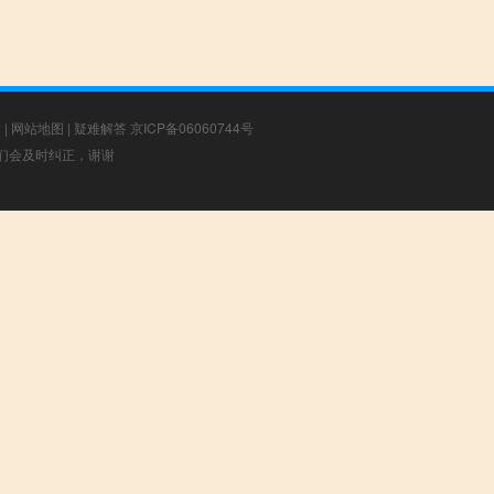
章
|
网站地图
|
疑难解答
京ICP备06060744号
，我们会及时纠正，谢谢