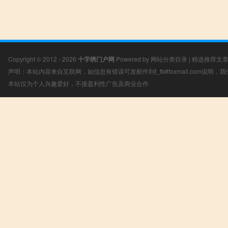
Copyright © 2012 - 2026
十字绣门户网
Powered by
网站分类目录
|
精选推荐文
声明：本站内容来自互联网，如信息有错误可发邮件到f_fb#foxmail.com说明
本站仅为个人兴趣爱好，不接盈利性广告及商业合作