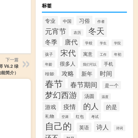
标签
习俗
专业
中国
作者
冬天
元宵节
农历
唐代
冬季
学校
学院
学生
宋代
寓意
孩子
年初
工作
下一篇
很多人
手机
年龄
我们可以
V6.2 绿
攻略
时间
功能简介）
新年
技能
春节
春节期间
是一个
梦幻西游
汤圆
温度
的人
疫情
游戏
的是
礼物
红包
考试
空调
自己的
诗人
英语
诗词
还不