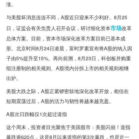
涨。
与美股坏消息连连不同，A股近日迎来不少利好。8月25
市场
日，证监会有关负责人召开会议，研讨细化资本
改革
总体方案。目前，资本市场深化改革方案目前已基本成
形。北京时间8月24日凌晨，富时罗素宣布将A股的纳入因
子由5%提升至15%。再向前溯，8月23日，科创板并购重
组注册制的相关规则、A股境内分拆上市的相关规则相继
出炉。
美股大跌之际，A股正紧锣密鼓地深化改革开放，相信在
短期震荡过后，A股的活力与韧性将越来越充盈。
A股次日跌幅仅1次超过道指
这个周末，投资者目光聚焦于美国股市：美股闪崩！道指
暴跌逾620点，这是8月以来道指的第3次暴跌，也是近一