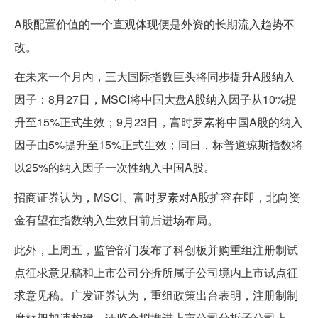
A股配置价值的一个直观体现便是外资的长期流入趋势不
改。
在未来一个月内，三大国际指数巨头将同步提升A股纳入
因子：8月27日，MSCI将中国大盘A股纳入因子从10%提
升至15%正式生效；9月23日，富时罗素将中国A股的纳入
因子由5%提升至15%正式生效；同日，标普道琼斯指数将
以25%的纳入因子一次性纳入中国A股。
招商证券认为，MSCI、富时罗素对A股扩容在即，北向资
金有望在指数纳入生效日前后进场布局。
此外，上周五，监管部门发布了科创板并购重组注册制试
点征求意见稿和上市公司分拆所属子公司境内上市试点征
求意见稿。广发证券认为，重组政策出台表明，注册制制
度框架加速构建。证监会拟推进上市公司分拆子公司上