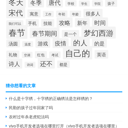
冬天
唐代
冬季
孩子
学校
学院
学生
宋代
很多人
寓意
年初
年龄
工作
攻略
时间
新年
手机
技能
我们可以
春节
梦幻西游
春节期间
是一个
的人
疫情
游戏
的是
汤圆
温度
自己的
英语
礼物
红包
考试
空调
还不
诗人
都是
诗词
猜你想看的文章
什么是十字绣，十字绣的正确绣法是怎样绣的？
民勤的孩子过年回家了吗
农村过年杀老虎犯法吗
vivo手机开发者选项在哪里打开（vivo手机开发者选项在哪里）