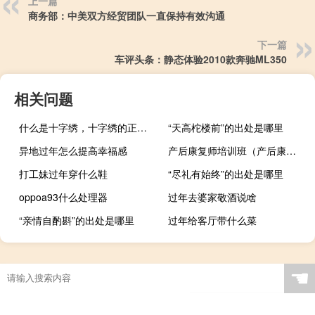
上一篇
商务部：中美双方经贸团队一直保持有效沟通
下一篇
车评头条：静态体验2010款奔驰ML350
相关问题
什么是十字绣，十字绣的正确绣法是怎样绣的？
“天高柁楼前”的出处是哪里
异地过年怎么提高幸福感
产后康复师培训班（产后康复师培训）
打工妹过年穿什么鞋
“尽礼有始终”的出处是哪里
oppoa93什么处理器
过年去婆家敬酒说啥
“亲情自酌斟”的出处是哪里
过年给客厅带什么菜
上海泛微软件有限公司简介地址（上海泛微软件有限公司简介）
☚