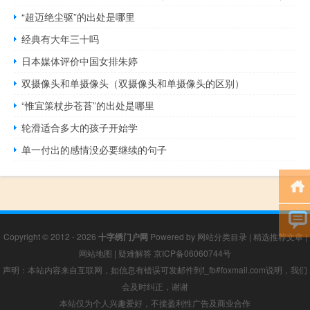
“超迈绝尘驱”的出处是哪里
经典有大年三十吗
日本媒体评价中国女排朱婷
双摄像头和单摄像头（双摄像头和单摄像头的区别）
“惟宜策杖步苍苔”的出处是哪里
轮滑适合多大的孩子开始学
单一付出的感情没必要继续的句子
Copyright © 2012 - 2026
十字绣门户网
Powered by
网站分类目录
|
精选推荐文章
|
网站地图
|
疑难解答
京ICP备06060744号
声明：本站内容来自互联网，如信息有错误可发邮件到f_fb#foxmail.com说明，我们
会及时纠正，谢谢
本站仅为个人兴趣爱好，不接盈利性广告及商业合作