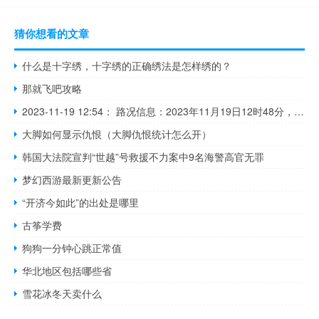
猜你想看的文章
什么是十字绣，十字绣的正确绣法是怎样绣的？
那就飞吧攻略
2023-11-19 12:54： 路况信息：2023年11月19日12时48分，厦蓉高速郴宁段楠市收费站附近以东K729处西往东因一辆小车发生事故占用应急车道，目前路产人员正在现场处理，途经车辆需谨慎慢行。Sa85Za ​​​
大脚如何显示仇恨（大脚仇恨统计怎么开）
韩国大法院宣判“世越”号救援不力案中9名海警高官无罪
梦幻西游最新更新公告
“开济今如此”的出处是哪里
古筝学费
狗狗一分钟心跳正常值
华北地区包括哪些省
雪花冰冬天卖什么