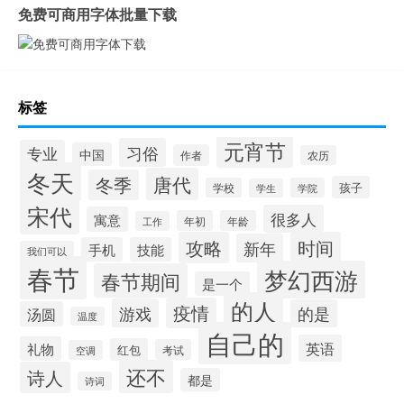
免费可商用字体批量下载
标签
元宵节
习俗
专业
中国
作者
农历
冬天
唐代
冬季
孩子
学校
学院
学生
宋代
很多人
寓意
年初
年龄
工作
攻略
时间
新年
手机
技能
我们可以
春节
梦幻西游
春节期间
是一个
的人
疫情
游戏
的是
汤圆
温度
自己的
英语
礼物
红包
考试
空调
还不
诗人
都是
诗词