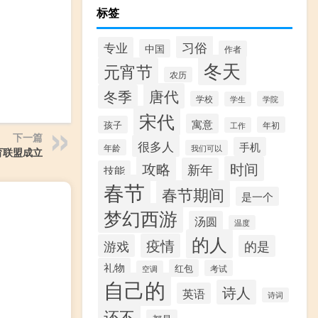
标签
习俗
专业
中国
作者
冬天
元宵节
农历
唐代
冬季
学校
学院
学生
宋代
寓意
孩子
年初
工作
下一篇
很多人
手机
年龄
我们可以
育联盟成立
攻略
时间
新年
技能
春节
春节期间
是一个
梦幻西游
汤圆
温度
的人
疫情
游戏
的是
礼物
红包
考试
空调
自己的
诗人
英语
诗词
还不