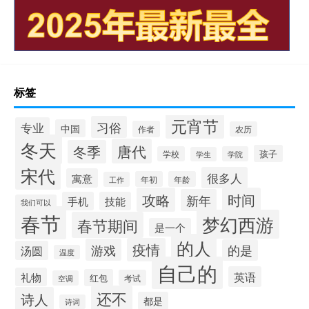
标签
元宵节
习俗
专业
中国
作者
农历
冬天
唐代
冬季
孩子
学校
学院
学生
宋代
很多人
寓意
年初
年龄
工作
攻略
时间
新年
手机
技能
我们可以
春节
梦幻西游
春节期间
是一个
的人
疫情
游戏
的是
汤圆
温度
自己的
英语
礼物
红包
考试
空调
还不
诗人
都是
诗词