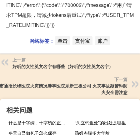
ITING\",\"error\":{\"code\":\"700002\",\"message\":\"用户请
求TPM超限，请减少tokens后重试\",\"type\":\"USER_TPM
_RATELIMITING\"}}"}}
网络标签：
单击
支付宝
账户
上一篇
好听的女性英文名字有哪些（好听的女性英文名字）
下一篇
市通报长峰医院火灾情况涉事医院系新三板公司 火灾事故敲警钟防
火安全需注意
相关问题
什么是十字绣，十字绣的正确绣法是怎样绣的？
“久立钓鱼处”的出处是哪里
冬天自己做包子怎么保存
汤姆杰瑞多大年龄