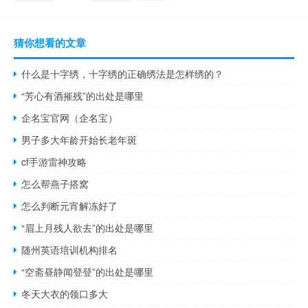
猜你想看的文章
什么是十字绣，十字绣的正确绣法是怎样绣的？
“芳心有酒摧残”的出处是哪里
企名宝官网（企名宝）
男子多大年龄开始长老年斑
cf手游雷神攻略
怎么帮燕子搭窝
怎么判断元宵解冻好了
“眉上月残人欲去”的出处是哪里
随州英语培训机构排名
“空斋昼静闻登登”的出处是哪里
冬天大衣的领口多大