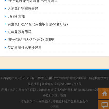
“子产是以能为郑国”的出处是哪里
大陈岛住宿哪家最好
ultrakill攻略
男生取什么qq名（男生取什么qq名好听）
过年兼职有用吗
“春光似妒闲人佔”的出处是哪里
梦幻西游什么主播好看
Copyright © 2012 - 2026
十字绣门户网
Powered by
网站分类目录
|
精选推荐文章
|
网站地图
|
疑难解答
京ICP备06060744号
声明：本站内容来自互联网，如信息有错误可发邮件到f_fb#foxmail.com说明，我们
会及时纠正，谢谢
本站仅为个人兴趣爱好，不接盈利性广告及商业合作
小男孩