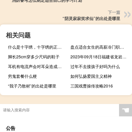
消防备考怎么制定适合自己的学习计划
下一篇
“阴灵寂寂笑求仙”的出处是哪里
相关问题
什么是十字绣，十字绣的正确绣法是怎样绣的？
盘点适合女生的高薪冷门职业有哪些
脚长25cm穿多少尺码的鞋子
2023年09月18日福建省龙岩市疫情大数据-今日/今天疫情全网搜索最新实时消息动态情况通知播报
耳机有电流声会对耳朵造成危害吗
过年不去接孩子好吗为什么
穷鬼套餐什么梗
如何弘扬爱国主义精神
“我子乃散材”的出处是哪里
三国戏曹操传攻略2016
屈原的资料信息30字（屈原的资料信息）
☚
公告