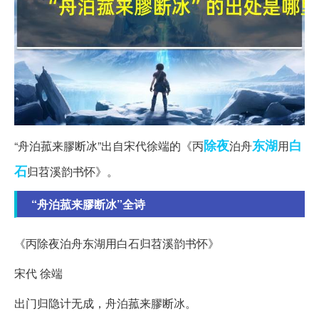
除夜
东湖
白
“舟泊菰来膠断冰”出自宋代徐端的《丙
泊舟
用
石
归苕溪韵书怀》。
“舟泊菰来膠断冰”全诗
《丙除夜泊舟东湖用白石归苕溪韵书怀》
宋代 徐端
出门归隐计无成，舟泊菰来膠断冰。