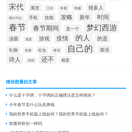
宋代
很多人
寓意
年初
年龄
工作
攻略
时间
新年
手机
技能
我们可以
春节
梦幻西游
春节期间
是一个
的人
疫情
游戏
的是
汤圆
温度
自己的
英语
礼物
红包
考试
空调
还不
诗人
都是
诗词
猜你想看的文章
什么是十字绣，十字绣的正确绣法是怎样绣的？
今年春节卖什么玩具挣钱
我的世界手机版上线如何？我的世界手机版上线如何？
祭奠和祭祀一样吗