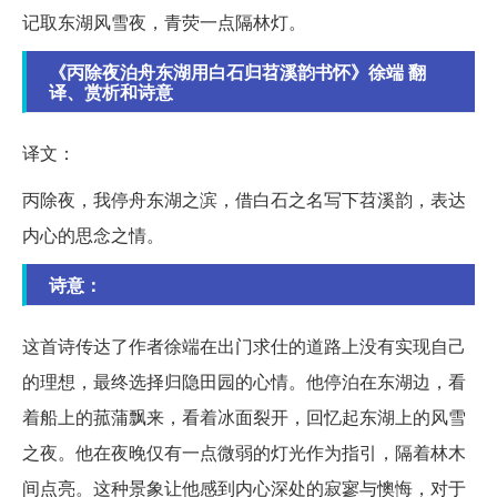
记取东湖风雪夜，青荧一点隔林灯。
《丙除夜泊舟东湖用白石归苕溪韵书怀》徐端 翻
译、赏析和诗意
译文：
丙除夜，我停舟东湖之滨，借白石之名写下苕溪韵，表达
内心的思念之情。
诗意：
这首诗传达了作者徐端在出门求仕的道路上没有实现自己
的理想，最终选择归隐田园的心情。他停泊在东湖边，看
着船上的菰蒲飘来，看着冰面裂开，回忆起东湖上的风雪
之夜。他在夜晚仅有一点微弱的灯光作为指引，隔着林木
间点亮。这种景象让他感到内心深处的寂寥与懊悔，对于