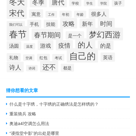
冬天
唐代
冬季
孩子
学校
学院
学生
宋代
很多人
寓意
年初
年龄
工作
攻略
时间
新年
手机
技能
我们可以
春节
梦幻西游
春节期间
是一个
的人
疫情
游戏
的是
汤圆
温度
自己的
英语
礼物
红包
考试
空调
还不
诗人
都是
诗词
猜你想看的文章
什么是十字绣，十字绣的正确绣法是怎样绣的？
重装骑兵 攻略
奥迪a4l空调怎么用法
“谩指堂中影”的出处是哪里