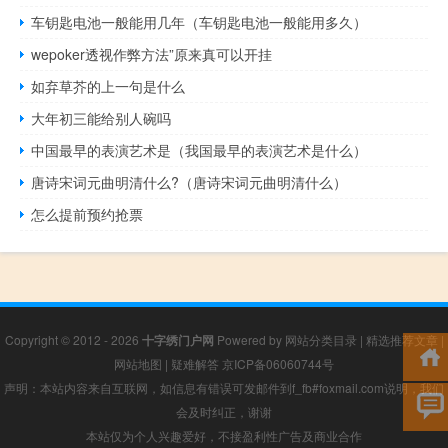
车钥匙电池一般能用几年（车钥匙电池一般能用多久）
wepoker透视作弊方法”原来真可以开挂
如弃草芥的上一句是什么
大年初三能给别人碗吗
中国最早的表演艺术是（我国最早的表演艺术是什么）
唐诗宋词元曲明清什么?（唐诗宋词元曲明清什么）
怎么提前预约抢票
Copyright © 2012 - 2026
十字绣门户网
Powered by
网站分类目录
|
精选推荐文章
|
网站地图
|
疑难解答
京ICP备06060744号
声明：本站内容来自互联网，如信息有错误可发邮件到f_fb#foxmail.com说明，我们
会及时纠正，谢谢
本站仅为个人兴趣爱好，不接盈利性广告及商业合作