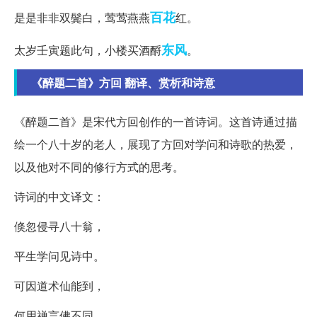
百花
是是非非双鬓白，莺莺燕燕
红。
东风
太岁壬寅题此句，小楼买酒酹
。
《醉题二首》方回 翻译、赏析和诗意
《醉题二首》是宋代方回创作的一首诗词。这首诗通过描
绘一个八十岁的老人，展现了方回对学问和诗歌的热爱，
以及他对不同的修行方式的思考。
诗词的中文译文：
倏忽侵寻八十翁，
平生学问见诗中。
可因道术仙能到，
何用禅言佛不同。