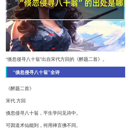
“倏忽侵寻八十翁”出自宋代方回的《醉题二首》。
“倏忽侵寻八十翁”全诗
《醉题二首》
宋代 方回
倏忽侵寻八十翁，平生学问见诗中。
可因道术仙能到，何用禅言佛不同。