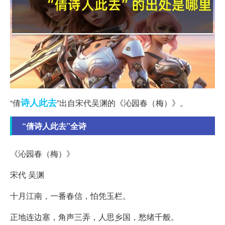
诗人
此去
“倩
”出自宋代吴渊的《沁园春（梅）》。
“倩诗人此去”全诗
《沁园春（梅）》
宋代 吴渊
十月江南，一番春信，怕凭玉栏。
正地连边塞，角声三弄，人思乡国，愁绪千般。