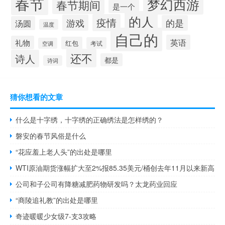
春节
梦幻西游
春节期间
是一个
的人
疫情
游戏
的是
汤圆
温度
自己的
英语
礼物
红包
考试
空调
还不
诗人
都是
诗词
猜你想看的文章
什么是十字绣，十字绣的正确绣法是怎样绣的？
磐安的春节风俗是什么
“花应羞上老人头”的出处是哪里
WTI原油期货涨幅扩大至2%报85.35美元/桶创去年11月以来新高
公司和子公司有降糖减肥药物研发吗？太龙药业回应
“商陵追礼教”的出处是哪里
奇迹暖暖少女级7-支3攻略