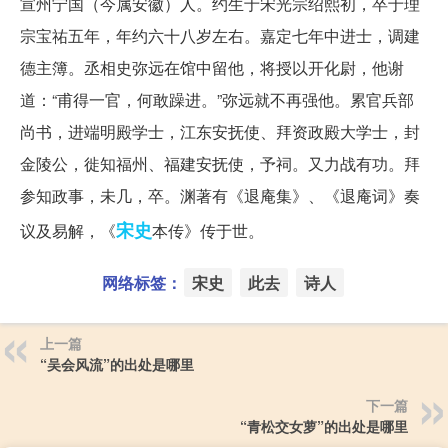
宣州宁国（今属安徽）人。约生于宋光宗绍熙初，卒于理
宗宝祐五年，年约六十八岁左右。嘉定七年中进士，调建
德主簿。丞相史弥远在馆中留他，将授以开化尉，他谢
道：“甫得一官，何敢躁进。”弥远就不再强他。累官兵部
尚书，进端明殿学士，江东安抚使、拜资政殿大学士，封
金陵公，徙知福州、福建安抚使，予祠。又力战有功。拜
参知政事，未几，卒。渊著有《退庵集》、《退庵词》奏
宋史
议及易解，《
本传》传于世。
网络标签：
宋史
此去
诗人
上一篇
“吴会风流”的出处是哪里
下一篇
“青松交女萝”的出处是哪里