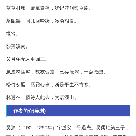
草草村墟，疏疏篱落，犹记花间曾卓庵。
茶瓯罢，问几回吟绕，冷淡相看。
堪怜。
影落溪南。
又月午无人更漏三。
虽虚林幽壑，数枝偏瘦，已存鼎鼐，一点微酸。
松竹交盟，雪霜心事，断是平生不肯寒。
林逋在，倩诗人此去，为语湖山。
作者简介(吴渊)
吴渊（1190—1257年）字道父，号退庵。吴柔胜第三子，