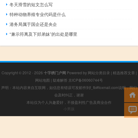
冬天滑雪的短文怎么写
特种动物养殖专业代码是什么
港务局属于国企还是央企
“兼示符离及下邽弟妹”的出处是哪里
Copyright © 2012 - 2026
十字绣门户网
Powered by
网站分类目录
|
精选推荐文章
|
网站地图
|
疑难解答
京ICP备06060744号
声明：本站内容来自互联网，如信息有错误可发邮件到f_fb#foxmail.com说明，我们
会及时纠正，谢谢
本站仅为个人兴趣爱好，不接盈利性广告及商业合作
小男孩