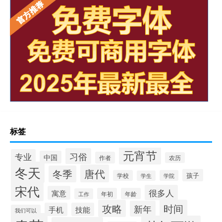
标签
元宵节
习俗
专业
中国
作者
农历
冬天
唐代
冬季
孩子
学校
学院
学生
宋代
很多人
寓意
年初
年龄
工作
攻略
时间
新年
手机
技能
我们可以