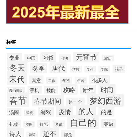
标签
元宵节
习俗
专业
中国
作者
农历
冬天
唐代
冬季
孩子
学校
学院
学生
宋代
很多人
寓意
年初
年龄
工作
攻略
时间
新年
手机
技能
我们可以
春节
梦幻西游
春节期间
是一个
的人
疫情
游戏
的是
汤圆
温度
自己的
英语
礼物
红包
考试
空调
还不
诗人
都是
诗词