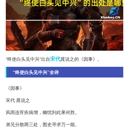
宋代
“终使白头见中兴”出自
晁说之的《因事》。
“终使白头见中兴”全诗
《因事》
宋代 晁说之
风雨连宵疾病增，幽忧到此果何胜。
弟兄分散两三处，图史寻求万一能。