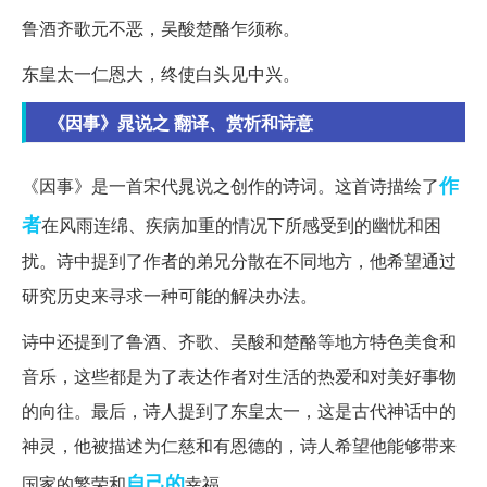
鲁酒齐歌元不恶，吴酸楚酪乍须称。
东皇太一仁恩大，终使白头见中兴。
《因事》晁说之 翻译、赏析和诗意
作
《因事》是一首宋代晁说之创作的诗词。这首诗描绘了
者
在风雨连绵、疾病加重的情况下所感受到的幽忧和困
扰。诗中提到了作者的弟兄分散在不同地方，他希望通过
研究历史来寻求一种可能的解决办法。
诗中还提到了鲁酒、齐歌、吴酸和楚酪等地方特色美食和
音乐，这些都是为了表达作者对生活的热爱和对美好事物
的向往。最后，诗人提到了东皇太一，这是古代神话中的
神灵，他被描述为仁慈和有恩德的，诗人希望他能够带来
自己的
国家的繁荣和
幸福。