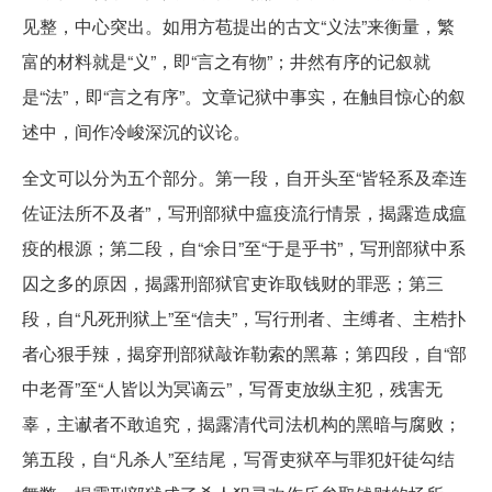
见整，中心突出。如用方苞提出的古文“义法”来衡量，繁
富的材料就是“义”，即“言之有物”；井然有序的记叙就
是“法”，即“言之有序”。文章记狱中事实，在触目惊心的叙
述中，间作冷峻深沉的议论。
全文可以分为五个部分。第一段，自开头至“皆轻系及牵连
佐证法所不及者”，写刑部狱中瘟疫流行情景，揭露造成瘟
疫的根源；第二段，自“余日”至“于是乎书”，写刑部狱中系
囚之多的原因，揭露刑部狱官吏诈取钱财的罪恶；第三
段，自“凡死刑狱上”至“信夫”，写行刑者、主缚者、主梏扑
者心狠手辣，揭穿刑部狱敲诈勒索的黑幕；第四段，自“部
中老胥”至“人皆以为冥谪云”，写胥吏放纵主犯，残害无
辜，主谳者不敢追究，揭露清代司法机构的黑暗与腐败；
第五段，自“凡杀人”至结尾，写胥吏狱卒与罪犯奸徒勾结