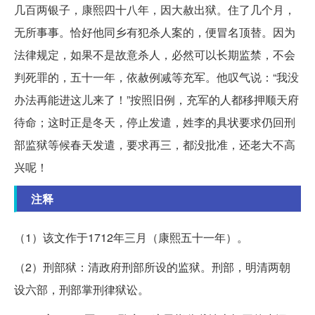
几百两银子，康熙四十八年，因大赦出狱。住了几个月，
无所事事。恰好他同乡有犯杀人案的，便冒名顶替。因为
法律规定，如果不是故意杀人，必然可以长期监禁，不会
判死罪的，五十一年，依赦例减等充军。他叹气说：“我没
办法再能进这儿来了！”按照旧例，充军的人都移押顺天府
待命；这时正是冬天，停止发遣，姓李的具状要求仍回刑
部监狱等候春天发遣，要求再三，都没批准，还老大不高
兴呢！
注释
（1）该文作于1712年三月（康熙五十一年）。
（2）刑部狱：清政府刑部所设的监狱。刑部，明清两朝
设六部，刑部掌刑律狱讼。