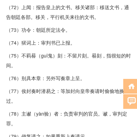
（72）上闻：报告皇上的文书。移关诸部：移送文书，通
告朝廷各部。移关，平行机关来往的文书。
（73）功令：朝廷所定法令。
（74）狱词上：审判书已上报。
（75）不羁晷（guǐ鬼）刻：不留片刻。晷刻，指很短的时
间。
（76）别具本章：另外写奏章上呈。
（77）俟封奏时潜易之：等加封向皇帝奏请时偷偷地换
过。
（78）主谳（yàn验）者：负责审判的官员。谳，审判定
罪。
（79）倘复请之：如果重新上奏请示。