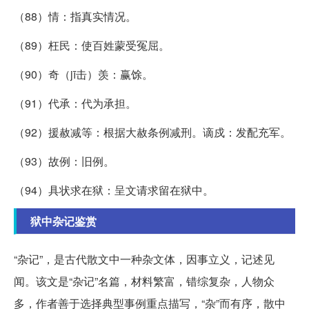
（88）情：指真实情况。
（89）枉民：使百姓蒙受冤屈。
（90）奇（jī击）羡：赢馀。
（91）代承：代为承担。
（92）援赦减等：根据大赦条例减刑。谪戍：发配充军。
（93）故例：旧例。
（94）具状求在狱：呈文请求留在狱中。
狱中杂记鉴赏
“杂记”，是古代散文中一种杂文体，因事立义，记述见
闻。该文是“杂记”名篇，材料繁富，错综复杂，人物众
多，作者善于选择典型事例重点描写，“杂”而有序，散中