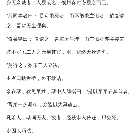
身无亲戚者二人易汝名，俟封奏时潜易之而已。
”其同事者曰：“是可欺死者，而不能欺主谳者，倘复请
之，吾辈无生理矣。
”胥某笑曰：“复请之，吾辈无生理，而主谳者亦各罢去。
彼不能以二人之命易其官，则吾辈终无死道也。
”竟行之，案末二人立决。
主者口呿舌挢，终不敢诘。
余在狱，犹见某姓，狱中人群指曰：“是以某某易其首者。
”胥某一夕暴卒，众皆以为冥谪云。
凡杀人，狱词无谋、故者，经秋审入矜疑，即免死。
吏因以巧法。