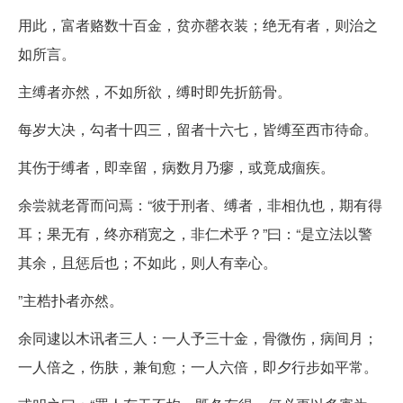
用此，富者赂数十百金，贫亦罄衣装；绝无有者，则治之
如所言。
主缚者亦然，不如所欲，缚时即先折筋骨。
每岁大决，勾者十四三，留者十六七，皆缚至西市待命。
其伤于缚者，即幸留，病数月乃瘳，或竟成痼疾。
余尝就老胥而问焉：“彼于刑者、缚者，非相仇也，期有得
耳；果无有，终亦稍宽之，非仁术乎？”曰：“是立法以警
其余，且惩后也；不如此，则人有幸心。
”主梏扑者亦然。
余同逮以木讯者三人：一人予三十金，骨微伤，病间月；
一人倍之，伤肤，兼旬愈；一人六倍，即夕行步如平常。