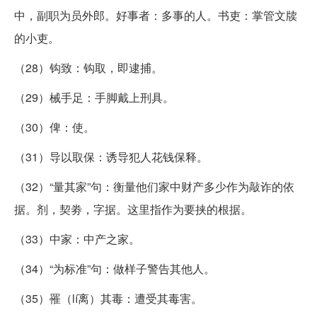
中，副职为员外郎。好事者：多事的人。书吏：掌管文牍
的小吏。
（28）钩致：钩取，即逮捕。
（29）械手足：手脚戴上刑具。
（30）俾：使。
（31）导以取保：诱导犯人花钱保释。
（32）“量其家”句：衡量他们家中财产多少作为敲诈的依
据。剂，契劵，字据。这里指作为要挟的根据。
（33）中家：中产之家。
（34）“为标准”句：做样子警告其他人。
（35）罹（lí离）其毒：遭受其毒害。