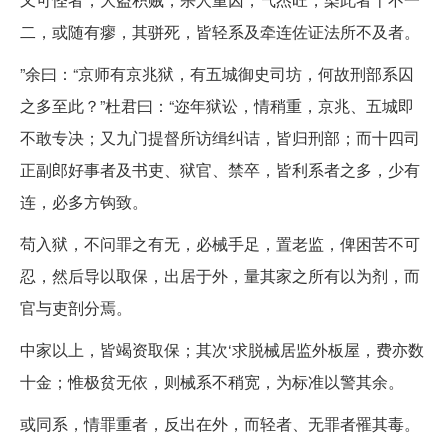
二，或随有瘳，其骈死，皆轻系及牵连佐证法所不及者。
”余曰：“京师有京兆狱，有五城御史司坊，何故刑部系囚
之多至此？”杜君曰：“迩年狱讼，情稍重，京兆、五城即
不敢专决；又九门提督所访缉纠诘，皆归刑部；而十四司
正副郎好事者及书吏、狱官、禁卒，皆利系者之多，少有
连，必多方钩致。
苟入狱，不问罪之有无，必械手足，置老监，俾困苦不可
忍，然后导以取保，出居于外，量其家之所有以为剂，而
官与吏剖分焉。
中家以上，皆竭资取保；其次‘求脱械居监外板屋，费亦数
十金；惟极贫无依，则械系不稍宽，为标准以警其余。
或同系，情罪重者，反出在外，而轻者、无罪者罹其毒。