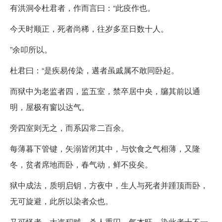
有洪洞令杜君者，作而言曰：“此疫作也。
今天时顺正，死者尚稀，往岁多至日数十人。
”余叩所以。
杜君曰：“是疾易传染，遘者虽戚属不敢同卧起。
而狱中为老监者四，监五室，禁卒居中央，牖其前以通
明，屋极有窗以达气。
旁四室则无之，而系囚常二百余。
每薄暮下管键，矢溺皆闭其中，与饮食之气相薄，又隆
冬，贫者席地而卧，春气动，鲜不疫矣。
狱中成法，质明启钥，方夜中，生人与死者并踵顶而卧，
无可旋避，此所以染者众也。
又可怪者，大盗积贼，杀人重囚，气杰旺，染此者十不一