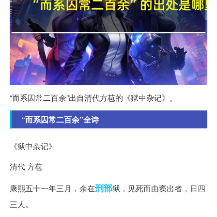
“而系囚常二百余”出自清代方苞的《狱中杂记》。
“而系囚常二百余”全诗
《狱中杂记》
清代 方苞
刑部
康熙五十一年三月，余在
狱，见死而由窦出者，日四
三人。