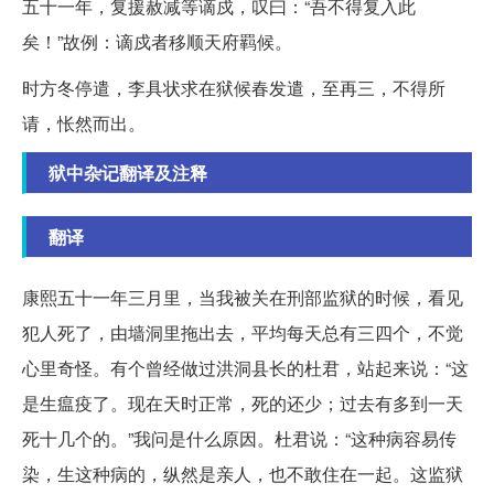
五十一年，复援赦减等谪戍，叹曰：“吾不得复入此
矣！”故例：谪戍者移顺天府羁候。
时方冬停遣，李具状求在狱候春发遣，至再三，不得所
请，怅然而出。
狱中杂记翻译及注释
翻译
康熙五十一年三月里，当我被关在刑部监狱的时候，看见
犯人死了，由墙洞里拖出去，平均每天总有三四个，不觉
心里奇怪。有个曾经做过洪洞县长的杜君，站起来说：“这
是生瘟疫了。现在天时正常，死的还少；过去有多到一天
死十几个的。”我问是什么原因。杜君说：“这种病容易传
染，生这种病的，纵然是亲人，也不敢住在一起。这监狱