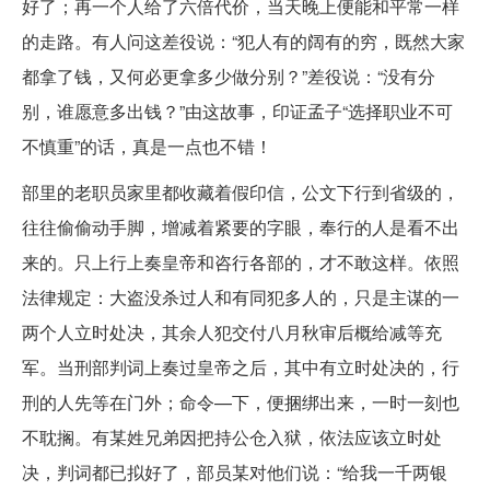
好了；再一个人给了六倍代价，当天晚上便能和平常一样
的走路。有人问这差役说：“犯人有的阔有的穷，既然大家
都拿了钱，又何必更拿多少做分别？”差役说：“没有分
别，谁愿意多出钱？”由这故事，印证孟子“选择职业不可
不慎重”的话，真是一点也不错！
部里的老职员家里都收藏着假印信，公文下行到省级的，
往往偷偷动手脚，增减着紧要的字眼，奉行的人是看不出
来的。只上行上奏皇帝和咨行各部的，才不敢这样。依照
法律规定：大盗没杀过人和有同犯多人的，只是主谋的一
两个人立时处决，其余人犯交付八月秋审后概给减等充
军。当刑部判词上奏过皇帝之后，其中有立时处决的，行
刑的人先等在门外；命令—下，便捆绑出来，一时一刻也
不耽搁。有某姓兄弟因把持公仓入狱，依法应该立时处
决，判词都已拟好了，部员某对他们说：“给我一千两银