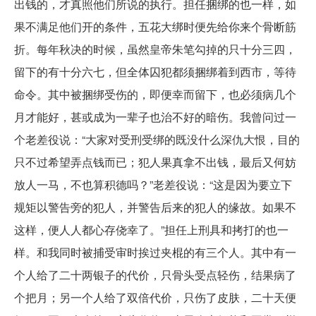
出钱的，才真照他们所说的执行。担任捆绑的也一样，如
果不满足他们开的条件，五花大绑时便先给你来个骨断筋
折。每年秋决的时候，虽然皇帝朱笔勾掉的只十分三四，
留下的有十分六七，但全体囚犯都须捆绑着到西市，等待
命令。其中被捆绑受伤的，即便幸而留下，也必须病几个
月才能好，甚或成为一辈子也治不好的暗伤。我曾问过一
个老差役说：“大家对受刑受绑的既没什么深仇大恨，目的
只不过希望弄点钱而已；犯人果真拿不出钱，最后又何妨
放人一马，不也算积德吗？”老差役说：“这是因为要立下
规矩以警告旁的犯人，并警告后来的犯人的缘故。如果不
这样，便人人都心存侥幸了。”担任上刑具和拷打的也一
样。和我同时被捕受审时挨过夹棍的有三个人。其中有一
个人给了二十两银子的代价，只骨头受点轻伤，结果病了
个把月；另一个人给了双倍代价，只伤了皮肤，二十天便