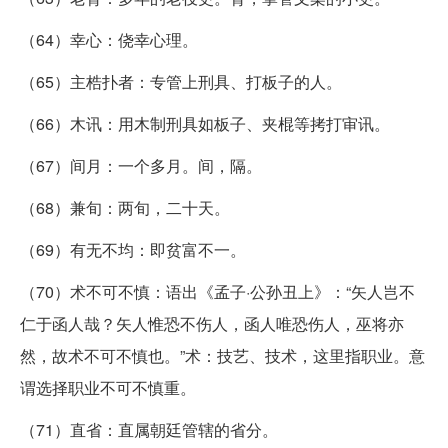
（64）幸心：侥幸心理。
（65）主梏扑者：专管上刑具、打板子的人。
（66）木讯：用木制刑具如板子、夹棍等拷打审讯。
（67）间月：一个多月。间，隔。
（68）兼旬：两旬，二十天。
（69）有无不均：即贫富不一。
（70）术不可不慎：语出《孟子·公孙丑上》：“矢人岂不
仁于函人哉？矢人惟恐不伤人，函人唯恐伤人，巫将亦
然，故术不可不慎也。”术：技艺、技术，这里指职业。意
谓选择职业不可不慎重。
（71）直省：直属朝廷管辖的省分。