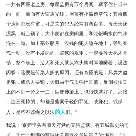
一共有四座老监房。每座监房有五个房间：狱卒住在当中
的一间，前面有大窗通光线，屋顶有小窗透空气；其余四
个房间都没有窗，可是关的犯人经常有两百多。每天天还
没黑，就上锁了，大小便都在房间里，和吃饭喝水的气味
混在一道。加上寒冬腊月，没钱的犯人睡在地上，等到春
气一动，没有不发病的。监狱的规矩，一定要等天亮才开
锁，整个晚上，活人和死人就头靠头脚对脚地睡着，没法
闪躲，这便是传染人多的原因。还有奇怪的是：凡属大盗
累犯，或杀人要犯，大概由于气质强悍旺盛，反倒被传染
上的不到十分之一二；纵使传染上，也很快就好了。那接
二连三死掉的，却都是些案子轻的罪犯、或嫌犯、或保
的人
人，是些不该绳之以法
们。”
我说：“京师里头有顺天府尹的直辖监狱、有五城御史的司
坊，为什么刑部的监狱还关着这么多囚犯？”杜君说：“近