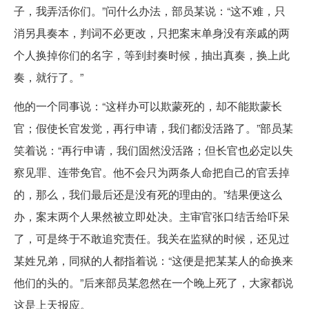
子，我弄活你们。”问什么办法，部员某说：“这不难，只
消另具奏本，判词不必更改，只把案末单身没有亲戚的两
个人换掉你们的名字，等到封奏时候，抽出真奏，换上此
奏，就行了。”
他的一个同事说：“这样办可以欺蒙死的，却不能欺蒙长
官；假使长官发觉，再行申请，我们都没活路了。”部员某
笑着说：“再行申请，我们固然没活路；但长官也必定以失
察见罪、连带免官。他不会只为两条人命把自己的官丢掉
的，那么，我们最后还是没有死的理由的。”结果便这么
办，案末两个人果然被立即处决。主审官张口结舌给吓呆
了，可是终于不敢追究责任。我关在监狱的时候，还见过
某姓兄弟，同狱的人都指着说：“这便是把某某人的命换来
他们的头的。”后来部员某忽然在一个晚上死了，大家都说
这是上天报应。