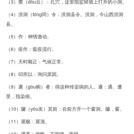
（3）窦（dòu豆）：孔穴，这里指监狱墙上打开的小洞。
（4）洪洞（tóng同）令：洪洞县令。洪洞，今山西洪洞
县。
（5）作：神情激动。
（6）疫作：瘟疫流行。
（7）天时顺正：气候正常。
（8）叩所以：询问原因。
（9）遘（gòu购）者：得这种传染病的人。遘：遇、遭
受，指染病。
（10）牖（yǒu友）其前：在前方开一个窗洞。牖，窗。
（11）屋极：屋顶。
（12）薄暮：傍晚。下管键，落锁。