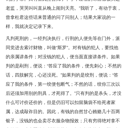
老监，哭哭叫叫直从晚上闹到天亮。”我听了，有动于衷，
曾拿杜君这些话来普通的问了问别人；结果大家说的一
样，我就决定记录下来。
凡判死刑的，一经判决执行，行刑的人便先等在门外，派
同党进去索讨财物，叫做“斯罗”。对有钱的犯人，要找他
的亲属讲条件；对没钱的犯人，便当面直接讲条件。如果
判的是剐刑，便说：“答应了我的条件，便先刺心；不然的
话，四肢解完，心还没死。”如果判的是绞刑，便说：“答
应了我的条件，第一绞便包断气；不然的话，绞你三次以
后还须加用别的刑具，才死得了。”只有判的是杀头，才没
什么可讨价还价的，但是仍旧可以扣留脑袋不给死者家
属，达成敲诈目的。因此，有钱的自然甘心贿赂几十百两
银子，没钱的也会卖尽衣服杂物报效；只有穷得绝对拿不