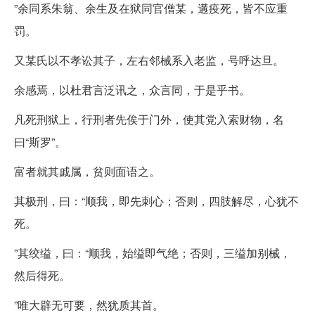
”余同系朱翁、余生及在狱同官僧某，遘疫死，皆不应重
罚。
又某氏以不孝讼其子，左右邻械系入老监，号呼达旦。
余感焉，以杜君言泛讯之，众言同，于是乎书。
凡死刑狱上，行刑者先俟于门外，使其党入索财物，名
曰“斯罗”。
富者就其戚属，贫则面语之。
其极刑，曰：“顺我，即先刺心；否则，四肢解尽，心犹不
死。
”其绞缢，曰：“顺我，始缢即气绝；否则，三缢加别械，
然后得死。
”唯大辟无可要，然犹质其首。