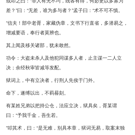
或叩之曰：“罪人有无不均，既各有得，何必更以多寡为
差？”曰：“无差，谁为多与者？”孟子曰：“术不可不慎。
”信夫！部中老胥，家藏伪章，文书下行直省，多潜易之，
增减要语，奉行者莫辨也。
其上闻及移关诸部，犹未敢然。
功令：大盗未杀人及他犯同谋多人者，止主谋一二人立
决；余经秋审皆减等发配。
狱词上，中有立决者，行刑人先俟于门外。
命下，遂缚以出，不羁晷刻。
有某姓兄弟以把持公仓，法应立决，狱具矣，胥某谓
曰：“予我千金，吾生若。
”叩其术，曰：“是无难，别具本章，狱词无易，取案末独