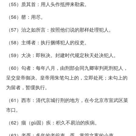
（55）质其首：用人头作抵押来勒索。
（56）罄：用尽。
（57）治之如所言：按照他们说的那样处理犯人。
（58）主缚者：执行捆缚犯人的役吏。
（59）大决：即秋决。封建时代规定秋天处决犯人。
（60）勾者：每年八月，由刑部会同九卿审判死刑犯人，
呈交皇帝御决。皇帝用朱笔勾上的，立即处死；未勾上的
为留者，暂缓执行。
（61）西市：清代京城行刑的地方，在今北京市宣武区菜
市口。
（62）痼（gù固）疾：积久不易治的疾病。
（63）老胥：多年的老役吏。胥，掌管文案的小吏。