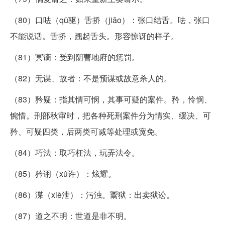
（80）口呿（qū驱）舌挢（jiǎo）：张口结舌。呿，张口
不能说话。舌挢，翘起舌头。形容惊讶的样子。
（81）冥谪：受到阴曹地府的惩罚。
（82）无谋、故者：不是预谋或故意杀人的。
（83）矜疑：指其情可悯，其事可疑的案件。矜，怜悯、
惋惜。刑部秋审时，把各种死刑案件分为情实、缓决、可
矜、可疑四类，后两类可减等处理或宽免。
（84）巧法：取巧枉法，玩弄法令。
（85）矜诩（xǔ许）：炫耀。
（86）渫（xiè泄）：污浊。鬻狱：出卖狱讼。
（87）道之不明：世道是非不明。