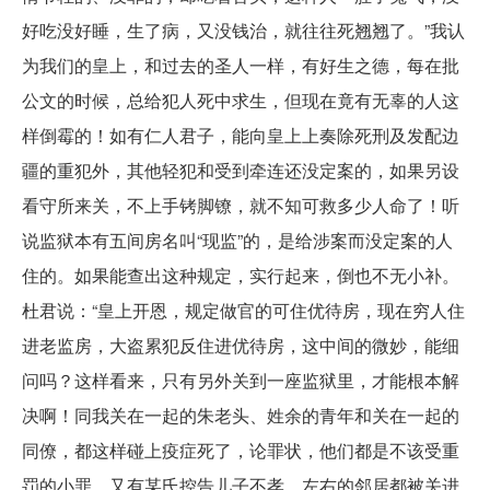
好吃没好睡，生了病，又没钱治，就往往死翘翘了。”我认
为我们的皇上，和过去的圣人一样，有好生之德，每在批
公文的时候，总给犯人死中求生，但现在竟有无辜的人这
样倒霉的！如有仁人君子，能向皇上上奏除死刑及发配边
疆的重犯外，其他轻犯和受到牵连还没定案的，如果另设
看守所来关，不上手铐脚镣，就不知可救多少人命了！听
说监狱本有五间房名叫“现监”的，是给涉案而没定案的人
住的。如果能查出这种规定，实行起来，倒也不无小补。
杜君说：“皇上开恩，规定做官的可住优待房，现在穷人住
进老监房，大盗累犯反住进优待房，这中间的微妙，能细
问吗？这样看来，只有另外关到一座监狱里，才能根本解
决啊！同我关在一起的朱老头、姓余的青年和关在一起的
同僚，都这样碰上疫症死了，论罪状，他们都是不该受重
罚的小罪。又有某氏控告儿子不孝，左右的邻居都被关进