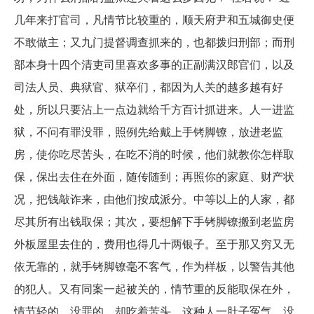
几年来打官司，凡情节比较重的，顺天府尹和五城御史便
不敢做主；又九门提督调查抓来的，也都拨归刑部；而刑
部本身十四个清吏司里喜欢多事的正副满汉郎官们，以及
司法人员、典狱官、狱卒们，都因为人关的越多越有好
处，所以只要沾上一点边就给千方百计抓进来。人一进监
狱，不问有罪没罪，照例先给戴上手铐脚镣，放进老监
房，使你吃尽苦头，在吃不消的时候，他们就教你怎样取
保，保出去住在外面，随传随到；再照你的家庭、财产状
况，把钱敲诈来，由他们按成派分。中等以上的人家，都
尽其所有出钱取保；其次，要想解下手铐脚镣搬到老监房
外板屋里去住的，费用也得几十两银子。至于那又穷又无
依无靠的，就手铐脚镣毫不客气，作为样板，以警告其他
的犯人。又有同案一起被关的，情节重的反能取保在外，
情节轻的、没罪的，却吃着苦头，这种人一肚子冤气，没