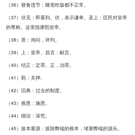
（36）寝食违节：睡觉吃饭都不正常。
（37）伏见：即看到。伏，表示谦卑。圣上：臣民对皇帝
的尊称。这里指康熙皇帝。
（38）质：询问，评判。
（39）上：皇帝。昌言：献言。
（40）结正：定罪。正，治罪。
（41）羁：关押。
（42）旧典：过去的制度。
（43）推恩：施恩。
（44）细诘：深究。
（45）拔本塞源：拔除弊端的根本，堵塞弊端的源头。