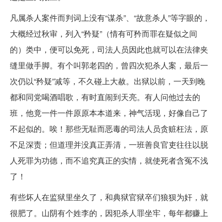
凡属杀人案件而判词上没有“谋杀”、“故意杀人”等字眼的，
大概经过秋审，列入“矜疑”（情有可矜而罪在疑似之间
的）类中，便可以免死，司法人员因此也就可以在法律夹
缝里做手脚。有个叫郭老四的，曾四次犯杀人案，最后一
次仍以“矜疑”减等，不久碰上大赦。出狱以前，一天到晚
都和同党喝酒唱歌，有时直闹到天亮。有人问他过去的
班，他竟一件一件原原本本道来，神气活现，好像自己了
不起似的。唉！那些无耻而恶毒的司法人员贪赃枉法，原
不足深责；但道理并没真正弄清，一班善良官吏往往以脱
人死罪为功德，而不追究真正的实情，就使死者含冤不浅
了！
有些坏人在监狱里坐久了，和典狱官狱卒们狼狈为奸，就
很肥了。山阴有个姓李的，因犯杀人罪坐牢，每年都赚上