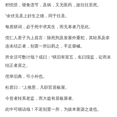
积忧愤，寝食违节，及病，又无医药，故往往至死。
”余伏见圣上好生之德，同于往圣。
每质狱词，必于死中求其生，而无辜者乃至此。
傥仁人君子为上昌言：除死刑及发塞外重犯，其轻系及牵
连未结正者，别置一所以羁之，手足毋械。
所全活可数计哉？或曰：“狱旧有室五，名曰现监，讼而未
结正者居之。
傥举旧典，可小补也。
杜君曰：“上推恩，凡职官居板屋。
今贫者转系老监，而大盗有居板屋者。
此中可细诘哉！不若别置一所，为拔本塞源之道也。