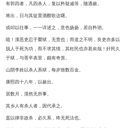
有郭四者，凡四杀人，复以矜疑减等，随遇赦。
将出，日与其徒置酒酣歌达曙。
或叩以往事，一一详述之，意色扬扬，若自矜诩。
噫！渫恶吏忍于鬻狱，无责也；而道之不明，良吏亦多以
脱人于死为功，而不求其情，其枉民也亦甚矣哉！奸民久
于狱，与胥卒表里，颇有奇羡。
山阴李姓以杀人系狱，每岁致数百金。
康熙四十八年，以赦出。
居数月，漠然无所事。
其乡人有杀人者，因代承之。
盖以律非故杀，必久系，终无死法也。