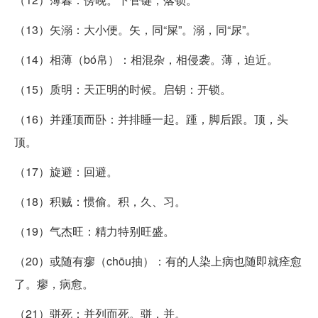
（13）矢溺：大小便。矢，同“屎”。溺，同“尿”。
（14）相薄（bó帛）：相混杂，相侵袭。薄，迫近。
（15）质明：天正明的时候。启钥：开锁。
（16）并踵顶而卧：并排睡一起。踵，脚后跟。顶，头
顶。
（17）旋避：回避。
（18）积贼：惯偷。积，久、习。
（19）气杰旺：精力特别旺盛。
（20）或随有瘳（chōu抽）：有的人染上病也随即就痊愈
了。瘳，病愈。
（21）骈死：并列而死。骈，并。