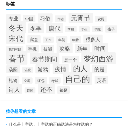
标签
元宵节
习俗
专业
中国
作者
农历
冬天
唐代
冬季
孩子
学校
学院
学生
宋代
很多人
寓意
年初
年龄
工作
攻略
时间
新年
手机
技能
我们可以
春节
梦幻西游
春节期间
是一个
的人
疫情
游戏
的是
汤圆
温度
自己的
英语
礼物
红包
考试
空调
还不
诗人
都是
诗词
猜你想看的文章
什么是十字绣，十字绣的正确绣法是怎样绣的？