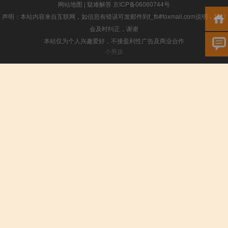
网站地图
|
疑难解答
京ICP备06060744号
声明：本站内容来自互联网，如信息有错误可发邮件到f_fb#foxmail.com说明，我们
会及时纠正，谢谢
本站仅为个人兴趣爱好，不接盈利性广告及商业合作
小男孩