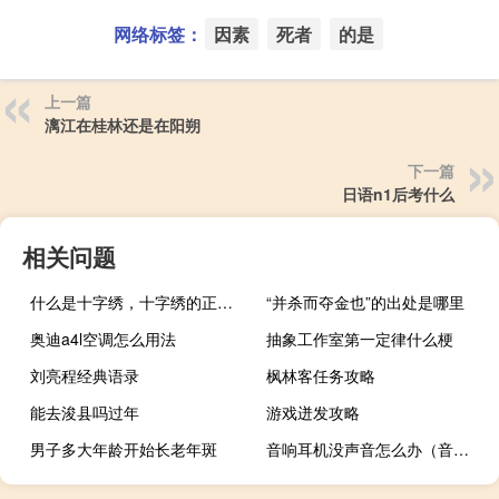
网络标签：
因素
死者
的是
上一篇
漓江在桂林还是在阳朔
下一篇
日语n1后考什么
相关问题
什么是十字绣，十字绣的正确绣法是怎样绣的？
“并杀而夺金也”的出处是哪里
奥迪a4l空调怎么用法
抽象工作室第一定律什么梗
刘亮程经典语录
枫林客任务攻略
能去浚县吗过年
游戏迸发攻略
男子多大年龄开始长老年斑
音响耳机没声音怎么办（音响耳机没声音）
“倚遍斜晖”的出处是哪里