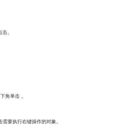
点击。
左下角单击 。
鼠标点击需要执行右键操作的对象。