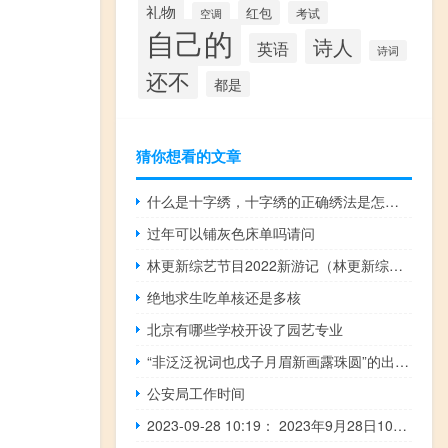
礼物
红包
考试
空调
自己的
诗人
英语
诗词
还不
都是
猜你想看的文章
什么是十字绣，十字绣的正确绣法是怎样绣的？
过年可以铺灰色床单吗请问
林更新综艺节目2022新游记（林更新综艺节目）
绝地求生吃单核还是多核
北京有哪些学校开设了园艺专业
“非泛泛祝词也戊子月眉新画露珠圆”的出处是哪里
公安局工作时间
2023-09-28 10:19： 2023年9月28日10时8分，G2京沪高速扬州段江都真武双向出口、往上海方向入口开通。 ​​​