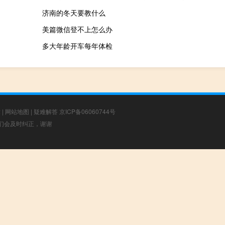
济南的冬天要教什么
美篇微信登不上怎么办
多大年龄开车每年体检
章
|
网站地图
|
疑难解答
京ICP备06060744号
，我们会及时纠正，谢谢