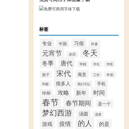
标签
习俗
专业
中国
作者
冬天
元宵节
农历
唐代
冬季
学校
学院
学生
宋代
寓意
孩子
年初
工作
很多人
手机
年龄
我们可以
攻略
时间
新年
技能
春节
春节期间
是一个
梦幻西游
汤圆
温度
的人
疫情
游戏
的是