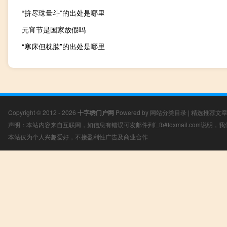
“拚尽珠量斗”的出处是哪里
元宵节是国家放假吗
“寒床但枕肱”的出处是哪里
Copyright © 2012 - 2026
十字绣门户网
Powered by
网站分类目录
|
精选推荐文
声明：本站内容来自互联网，如信息有错误可发邮件到f_fb#foxmail.com说明
本站仅为个人兴趣爱好，不接盈利性广告及商业合作