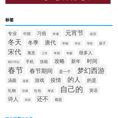
标签
元宵节
习俗
专业
中国
作者
农历
冬天
唐代
冬季
孩子
学校
学院
学生
宋代
很多人
寓意
年初
年龄
工作
攻略
时间
新年
手机
技能
我们可以
春节
梦幻西游
春节期间
是一个
的人
疫情
游戏
的是
汤圆
温度
自己的
英语
礼物
红包
考试
空调
还不
诗人
都是
诗词