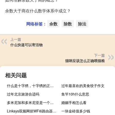
余数大于商在什么数学体系中成立？
网络标签：
余数
除数
除法
上一篇
什么快递可以寄活物
下一篇
猫咪应该怎么正确喂猫粮
相关问题
什么是十字绣，十字绣的正确绣法是怎样绣的？
过年最喜欢的美食饺子作文
过年北京旅游合适吗
鱼竿10h什么意思
多米尼加和多米尼亚是一个国家吗
婚姻手相怎么看
Linksys双频网状WFi6路由器评测
一块金砖值多少钱