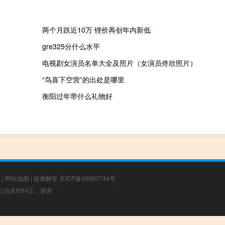
两个月跌近10万 锂价再创年内新低
gre325分什么水平
电视剧女演员名单大全及照片（女演员佟欣照片）
“鸟喜下空营”的出处是哪里
衡阳过年带什么礼物好
章
|
网站地图
|
疑难解答
京ICP备06060744号
，我们会及时纠正，谢谢