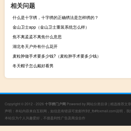
相关问题
什么是十字绣，十字绣的正确绣法是怎样绣的？
金山卫士app（金山卫士重装系统怎么样）
焦不离孟孟不离焦什么意思
湖北冬天户外有什么花开
麦粒肿做手术要多少钱?（麦粒肿手术要多少钱）
冬天帽子怎么戴好看男
Copyright © 2012 - 2026
十字绣门户网
Powered by
网站分类目录
|
精选推荐文
声明：本站内容来自互联网，如信息有错误可发邮件到f_fb#foxmail.com说明
本站仅为个人兴趣爱好，不接盈利性广告及商业合作