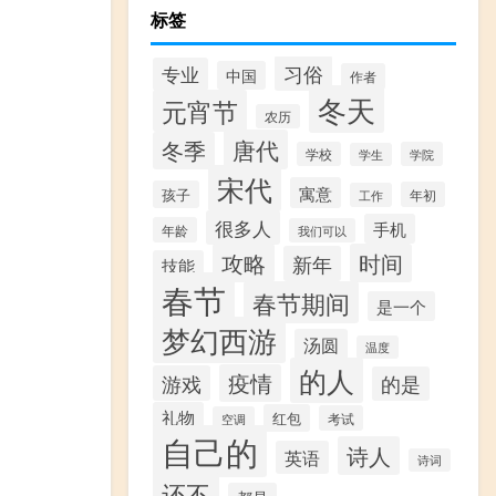
标签
习俗
专业
中国
作者
冬天
元宵节
农历
唐代
冬季
学校
学院
学生
宋代
寓意
孩子
年初
工作
很多人
手机
年龄
我们可以
攻略
时间
新年
技能
春节
春节期间
是一个
梦幻西游
汤圆
温度
的人
疫情
游戏
的是
礼物
红包
考试
空调
自己的
诗人
英语
诗词
还不