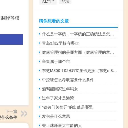
都是
。
、翻译等模
猜你想看的文章
什么是十字绣，十字绣的正确绣法是怎样绣的？
青岛3加2学校有哪些
健康管理指的是哪方面（健康管理的意义在哪里）
辛集属于哪个市
东芝M800-T02B独立显卡更换（东芝m800-t03w）
中控证怎么考取需要什么条件
酒驾能回家过年吗女
过年了家才是港湾
“铁铸门关勿开”的出处是哪里
下一篇
发包是什么意思
要什么条件
登上珠峰最大年龄的人