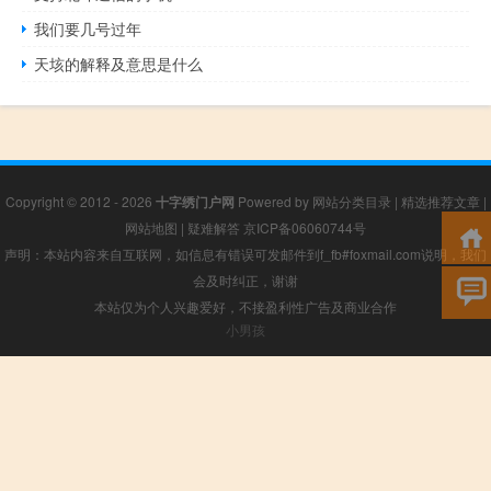
我们要几号过年
天垓的解释及意思是什么
Copyright © 2012 - 2026
十字绣门户网
Powered by
网站分类目录
|
精选推荐文章
|
网站地图
|
疑难解答
京ICP备06060744号
声明：本站内容来自互联网，如信息有错误可发邮件到f_fb#foxmail.com说明，我们
会及时纠正，谢谢
本站仅为个人兴趣爱好，不接盈利性广告及商业合作
小男孩