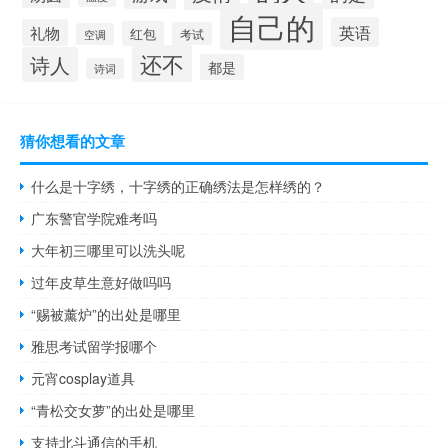
自己的
英语
礼物
红包
考试
空调
还不
诗人
都是
诗词
猜你想看的文章
什么是十字绣，十字绣的正确绣法是怎样绣的？
广东警官学院难考吗
大年初三哪里可以洗头呢
过年皮草生意好做吗吗
“赐被薰炉”的出处是哪里
雅思考试留学报哪个
元宵cosplay道具
“青松交女萝”的出处是哪里
支持北斗通信的手机