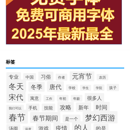
标签
元宵节
习俗
专业
中国
作者
农历
冬天
唐代
冬季
孩子
学校
学院
学生
宋代
很多人
寓意
年初
年龄
工作
攻略
时间
新年
手机
技能
我们可以
春节
梦幻西游
春节期间
是一个
的人
疫情
游戏
的是
汤圆
温度