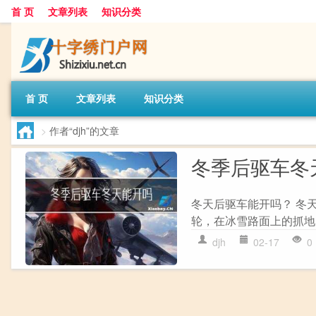
首 页
文章列表
知识分类
首 页
文章列表
知识分类
>
作者“djh”的文章
冬季后驱车冬
冬天后驱车能开吗？ 冬
轮，在冰雪路面上的抓地力
djh
02-17
0