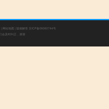
章
|
网站地图
|
疑难解答
京ICP备06060744号
，我们会及时纠正，谢谢