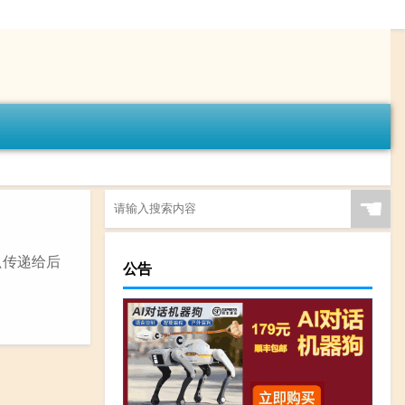
☚
只传递给后
公告