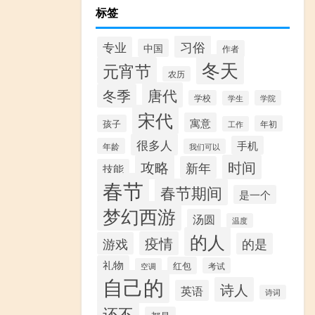
标签
习俗
专业
中国
作者
冬天
元宵节
农历
唐代
冬季
学校
学院
学生
宋代
寓意
孩子
年初
工作
很多人
手机
年龄
我们可以
攻略
时间
新年
技能
春节
春节期间
是一个
梦幻西游
汤圆
温度
的人
疫情
游戏
的是
礼物
红包
考试
空调
自己的
诗人
英语
诗词
还不