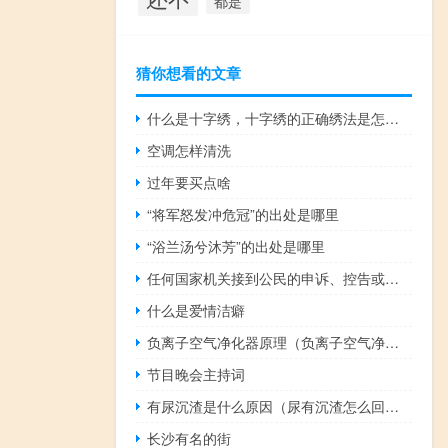
都是
猜你想看的文章
什么是十字绣，十字绣的正确绣法是怎样绣的？
空调怎样清洗
过年要买点啥
“将军怒发冲危冠”的出处是哪里
“浴兰汤兮沐芳”的出处是哪里
任何国家机关接到公民的申诉、控告或者检举后都必须查清事实
什么是爱情洁癖
负离子空气净化器原理（负离子空气净化器原理）
节目晚会主持词
有尿沉渣是什么原因（尿有沉渣怎么回事）
长沙有名的街