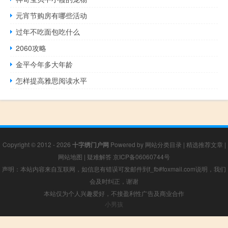
元宵节购房有哪些活动
过年不吃面包吃什么
2060攻略
金平今年多大年龄
怎样提高雅思阅读水平
Copyright © 2012 - 2026
十字绣门户网
Powered by
网站分类目录
|
精选推荐文章
|
网站地图
|
疑难解答
京ICP备06060744号
声明：本站内容来自互联网，如信息有错误可发邮件到f_fb#foxmail.com说明，我们
会及时纠正，谢谢
本站仅为个人兴趣爱好，不接盈利性广告及商业合作
小男孩