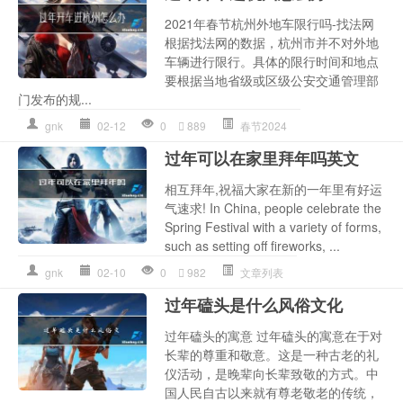
2021年春节杭州外地车限行吗-找法网
根据找法网的数据，杭州市并不对外地
车辆进行限行。具体的限行时间和地点
要根据当地省级或区级公安交通管理部
门发布的规...
gnk
02-12
0
889
春节2024
过年可以在家里拜年吗英文
相互拜年,祝福大家在新的一年里有好运
气速求! In China, people celebrate the
Spring Festival with a variety of forms,
such as setting off fireworks, ...
gnk
02-10
0
982
文章列表
过年磕头是什么风俗文化
过年磕头的寓意 过年磕头的寓意在于对
长辈的尊重和敬意。这是一种古老的礼
仪活动，是晚辈向长辈致敬的方式。中
国人民自古以来就有尊老敬老的传统，