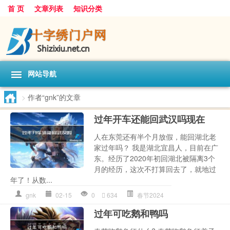
首 页
文章列表
知识分类
网站导航
>
作者“gnk”的文章
过年开车还能回武汉吗现在
人在东莞还有半个月放假，能回湖北老
家过年吗？ 我是湖北宜昌人，目前在广
东。经历了2020年初回湖北被隔离3个
月的经历，这次不打算回去了，就地过
年了！从数...
gnk
02-15
0
634
春节2024
过年可吃鹅和鸭吗