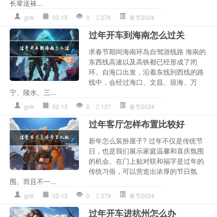
长辈送袜...
gnk
02-15
0
276
春节2024
过年开车到海南怎么过关
求春节期间海南环岛自驾游线路 海南的
东西线高速以及高铁都已经形成了闭
环。自海口出发，沿着东线到西线的路
线中，会经过海口、文昌、琼海、万
宁、陵水、三...
gnk
02-15
0
137
春节2024
过年客厅怎样布置比较好
新年怎么装扮屋子? 过年不仅是传统节
日，也是我们展示家庭温馨和喜庆氛围
的机会。在门上贴对联和福字是过年的
传统习俗，可以营造出浓厚的节日氛
围。而且不一...
gnk
02-12
0
279
春节2024
过年开车进杭州怎么办