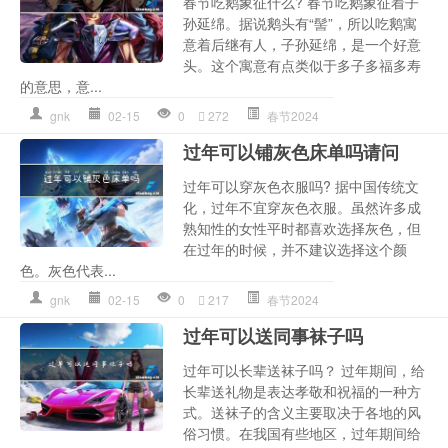
春节吃鹅象征什么? 春节吃鹅象征着子
孙延绵。据说鹅头有“髻”，所以吃鹅寓
意着后继有人，子孙延绵，是一个好意
头。这个寓意有点类似于多子多福多寿
的意思，意...
gnk
02-15
0
272
春节2024
过年可以铺灰色床单吗请问
过年可以穿灰色衣服吗? 据中国传统文
化，过年不宜穿灰色衣服。虽然许多成
熟知性的女性平时都喜欢选择灰色，但
在过年的时候，并不建议选择这个颜
色。灰色代表...
gnk
02-15
0
217
春节2024
过年可以送同事袜子吗
过年可以长辈送袜子吗？ 过年期间，给
长辈送礼物是表达孝敬和祝福的一种方
式。送袜子的含义主要取决于各地的风
俗习惯。在我国有些地区，过年期间给