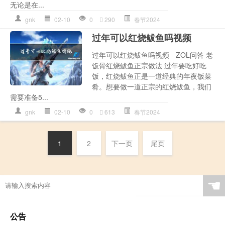
无论是在...
gnk
02-10
0
290
春节2024
过年可以红烧鲅鱼吗视频
过年可以红烧鲅鱼吗视频 - ZOL问答 老
饭骨红烧鲅鱼正宗做法 过年要吃好吃
饭，红烧鲅鱼正是一道经典的年夜饭菜
肴。想要做一道正宗的红烧鲅鱼，我们
需要准备5...
gnk
02-10
0
613
春节2024
1
2
下一页
尾页
☚
公告