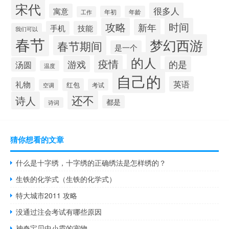
宋代
很多人
寓意
年初
年龄
工作
攻略
时间
新年
手机
技能
我们可以
春节
梦幻西游
春节期间
是一个
的人
疫情
游戏
的是
汤圆
温度
自己的
英语
礼物
红包
考试
空调
还不
诗人
都是
诗词
猜你想看的文章
什么是十字绣，十字绣的正确绣法是怎样绣的？
生铁的化学式（生铁的化学式）
特大城市2011 攻略
没通过注会考试有哪些原因
神奇宝贝中小霞的宠物