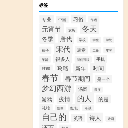
标签
习俗
专业
中国
作者
冬天
元宵节
农历
唐代
冬季
学校
学院
学生
宋代
寓意
孩子
年初
工作
很多人
手机
年龄
我们可以
攻略
时间
新年
技能
春节
春节期间
是一个
梦幻西游
汤圆
温度
的人
疫情
游戏
的是
礼物
红包
考试
空调
自己的
诗人
英语
诗词
还不