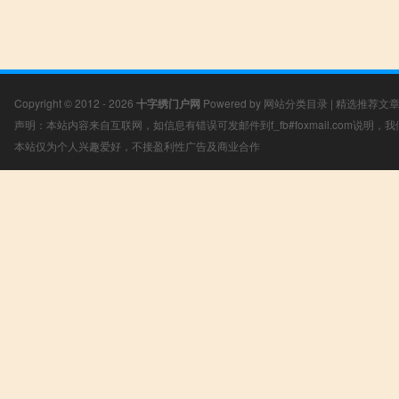
Copyright © 2012 - 2026
十字绣门户网
Powered by
网站分类目录
|
精选推荐文
声明：本站内容来自互联网，如信息有错误可发邮件到f_fb#foxmail.com说明
本站仅为个人兴趣爱好，不接盈利性广告及商业合作