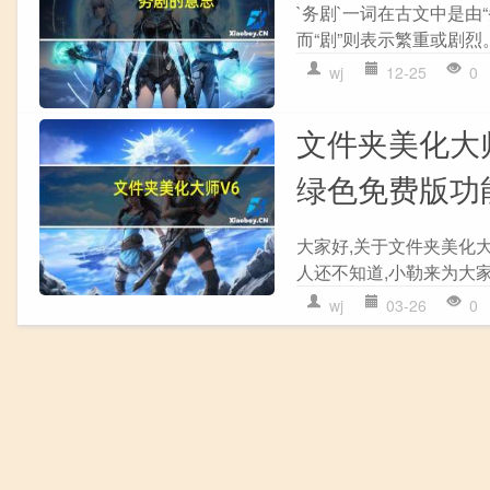
`务剧`一词在古文中是由
而“剧”则表示繁重或剧烈
wj
12-25
0
文件夹美化大师
绿色免费版功
大家好,关于文件夹美化大师
人还不知道,小勒来为大家
wj
03-26
0