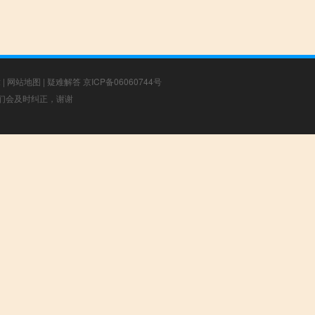
章
|
网站地图
|
疑难解答
京ICP备06060744号
，我们会及时纠正，谢谢