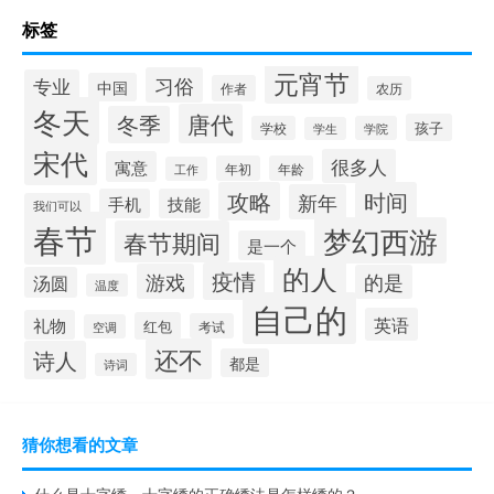
标签
元宵节
习俗
专业
中国
作者
农历
冬天
唐代
冬季
孩子
学校
学院
学生
宋代
很多人
寓意
年初
年龄
工作
攻略
时间
新年
手机
技能
我们可以
春节
梦幻西游
春节期间
是一个
的人
疫情
游戏
的是
汤圆
温度
自己的
英语
礼物
红包
考试
空调
还不
诗人
都是
诗词
猜你想看的文章