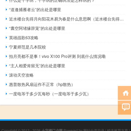
什么是十字绣，十字绣的正确绣法是怎样绣的？
“道逢捕雁者云”的出处是哪里
近水楼台先得月向阳花木易为春是什么意思啊（近水楼台先得月向阳花木易为春是什么意思）
“囊空阿堵缘辞宠”的出处是哪里
英雄战歌63攻略
宁夏师范是几本院校
拍月亮都不是事！vivo X100 Pro评测 到底什么情况嘞
“主人相爱肯留无”的出处是哪里
滚动天空攻略
惠普散热风扇运作不正常（hp散热）
一度电等于多少瓦每秒（一度电等于多少瓦）
Copyright © 2012 - 2026
十字绣门户网
Powered by
网站分类目录
|
精选推荐文章
|