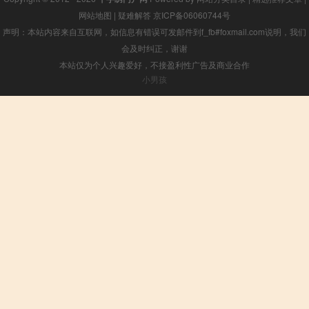
网站地图
|
疑难解答
京ICP备06060744号
声明：本站内容来自互联网，如信息有错误可发邮件到f_fb#foxmail.com说明，我们
会及时纠正，谢谢
本站仅为个人兴趣爱好，不接盈利性广告及商业合作
小男孩