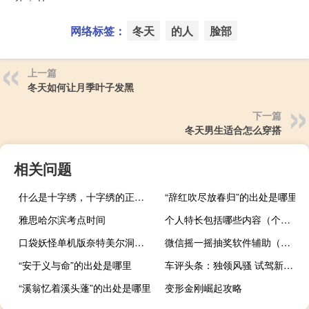
网络标签：
冬天
的人
脸部
上一篇
冬天如何让月季叶子发黑
下一篇
冬天男生适合怎么穿搭
相关问题
什么是十字绣，十字绣的正确绣法是怎样绣的？
“辞红吹尽放春归”的出处是哪里
雅思哈尔滨考点时间
个人特长包括哪些内容（个人特长包括哪些）
口袋妖怪单机版奈特美尔洞怎么过
微信摇一摇抽奖软件辅助（微信摇一摇抽奖软件）
“安于义与命”的出处是哪里
车评头条：独领风骚 试驾新款保时捷911 Carrera
“溪翁忆着溪头蓬”的出处是哪里
变形金刚崛起攻略