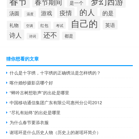
春节
梦幻西游
春节期间
是一个
的人
疫情
游戏
的是
汤圆
温度
自己的
英语
礼物
红包
考试
空调
还不
诗人
都是
诗词
猜你想看的文章
什么是十字绣，十字绣的正确绣法是怎样绣的？
喀什婚纱摄影店哪个好
“蝉吟古树想歌声”的出处是哪里
中国移动通信集团广东有限公司惠州分公司2012
“尽礼有始终”的出处是哪里
为什么春节要添衣服
谢瑶环是什么历史人物（历史上的谢瑶环简介）