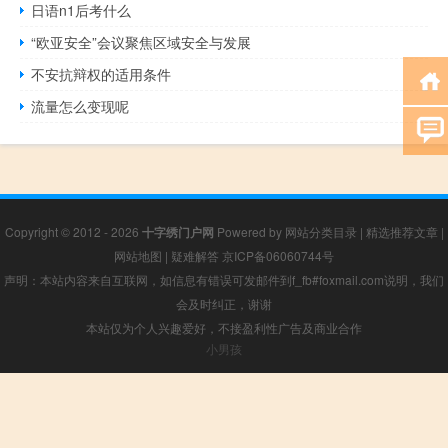
日语n1后考什么
“欧亚安全”会议聚焦区域安全与发展
不安抗辩权的适用条件
流量怎么变现呢
Copyright © 2012 - 2026
十字绣门户网
Powered by
网站分类目录
|
精选推荐文章
|
网站地图
|
疑难解答
京ICP备06060744号
声明：本站内容来自互联网，如信息有错误可发邮件到f_fb#foxmail.com说明，我们
会及时纠正，谢谢
本站仅为个人兴趣爱好，不接盈利性广告及商业合作
小男孩