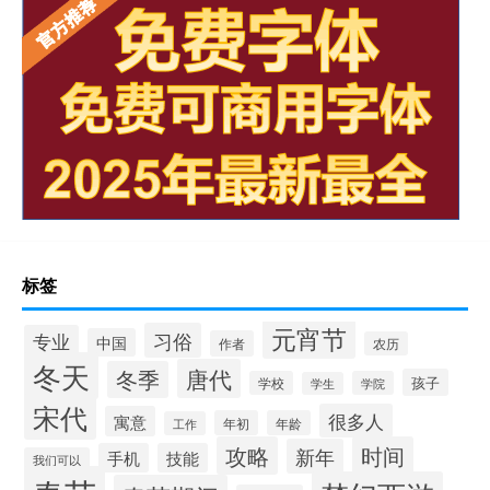
标签
元宵节
习俗
专业
中国
作者
农历
冬天
唐代
冬季
孩子
学校
学院
学生
宋代
很多人
寓意
年初
年龄
工作
攻略
时间
新年
手机
技能
我们可以