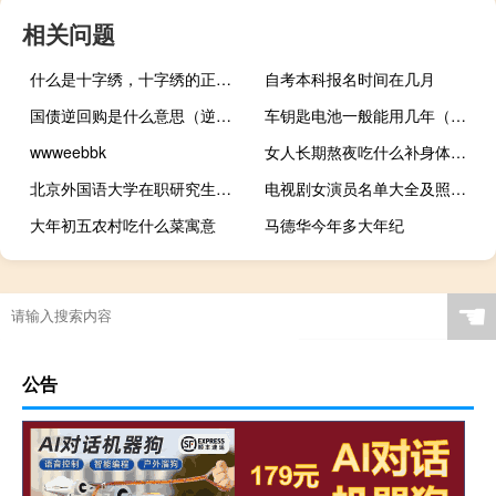
相关问题
什么是十字绣，十字绣的正确绣法是怎样绣的？
自考本科报名时间在几月
国债逆回购是什么意思（逆回购是利好还是利空）
车钥匙电池一般能用几年（车钥匙电池一般能用多久）
wwweebbk
女人长期熬夜吃什么补身体（女人长期熬夜补什么）
北京外国语大学在职研究生可以获得双证吗
电视剧女演员名单大全及照片（女演员佟欣照片）
大年初五农村吃什么菜寓意
马德华今年多大年纪
多大年纪的猫容易掉毛啊
☚
公告