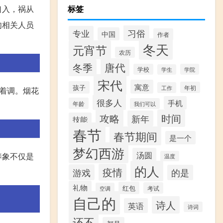
口入，祸从
标签
肉相关人员
习俗
专业
中国
作者
冬天
元宵节
农历
唐代
冬季
学校
学院
学生
宋代
寓意
孩子
年初
工作
着调。烟花
很多人
手机
年龄
我们可以
攻略
时间
新年
技能
春节
春节期间
是一个
梦幻西游
汤圆
养象不仅是
温度
的人
疫情
游戏
的是
礼物
红包
考试
空调
自己的
诗人
英语
诗词
还不