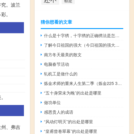
都是
讲究。波兰
多彩。
猜你想看的文章
什么是十字绣，十字绣的正确绣法是怎样绣的？
了解今日祖国的强大（今日祖国的强大的资料）
南方冬天最美的散文
电脑春节活动
轧机工是做什么的
炼金术师的重来人生第二季（炼金225 300）
“五十身荣未为晚”的出处是哪里
表。
做功单位
感恩贵人的成语
“风动灯明灭”的出处是哪里
兰州、弗吉
“皇甫曾卷翠幕”的出处是哪里