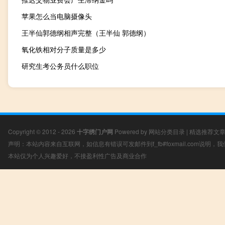
苹果怎么当电脑摄像头
王半仙郭德纲相声完整（王半仙 郭德纲）
氧化铁相对分子质量是多少
研究生考公务员什么职位
Copyright © 2012 - 2026
十字绣门户网
Powered by
网站分类目录
|
精选推荐文
声明：本站内容来自互联网，如信息有错误可发邮件到f_fb#foxmail.com说明
本站仅为个人兴趣爱好，不接盈利性广告及商业合作