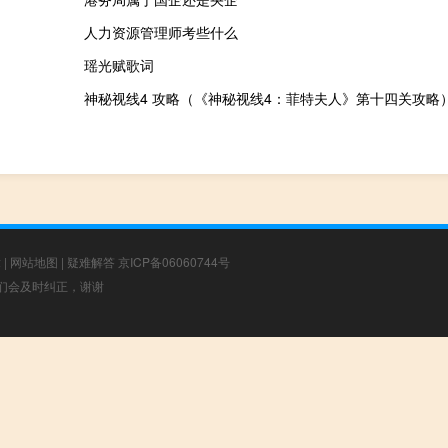
人力资源管理师考些什么
瑶光赋歌词
神秘视线4 攻略（《神秘视线4：菲特夫人》第十四关攻略
章
|
网站地图
|
疑难解答
京ICP备06060744号
，我们会及时纠正，谢谢