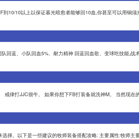
F到10/10以上以保证暮光暗愈者能够回10血,你甚至可以用铜
%、团队回蓝、小队回血5%、耐力精神 回蓝回血歌、变球吃技能,战术
 戒律打JJC很牛。 如果你想下FB打装备就洗神M。 当然现在
选择。以下是一些建议的牧师装备搭配攻略: 主要属性:牧师主