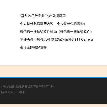
“辞红吹尽放春归”的出处是哪里
个人特长包括哪些内容（个人特长包括哪些）
微信摇一摇抽奖软件辅助（微信摇一摇抽奖软件）
车评头条：独领风骚 试驾新款保时捷911 Carrera
变形金刚崛起攻略
章
|
网站地图
|
疑难解答
京ICP备06060744号
，我们会及时纠正，谢谢