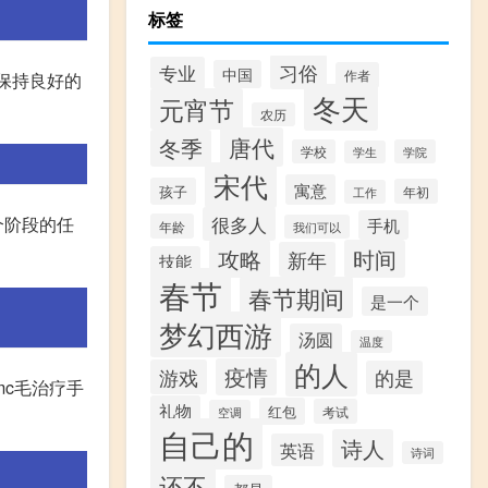
标签
习俗
专业
中国
作者
保持良好的
冬天
元宵节
农历
唐代
冬季
学校
学院
学生
宋代
寓意
孩子
年初
工作
很多人
个阶段的任
手机
年龄
我们可以
攻略
时间
新年
技能
春节
春节期间
是一个
梦幻西游
汤圆
温度
的人
疫情
游戏
的是
c毛治疗手
礼物
红包
考试
空调
自己的
诗人
英语
诗词
还不