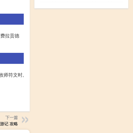
往费拉贡德
牧师符文时,
下一篇
q游记 攻略