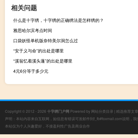
相关问题
什么是十字绣，十字绣的正确绣法是怎样绣的？
雅思哈尔滨考点时间
口袋妖怪单机版奈特美尔洞怎么过
“安于义与命”的出处是哪里
“溪翁忆着溪头蓬”的出处是哪里
4元6分等于多少元
Copyright © 2012 - 2026
十字绣门户网
Powered by
网站分类目录
|
精选推荐文
声明：本站内容来自互联网，如信息有错误可发邮件到f_fb#foxmail.com说明
本站仅为个人兴趣爱好，不接盈利性广告及商业合作