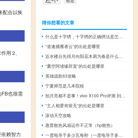
都是
须来配合以恢
猜你想看的文章
什么是十字绣，十字绣的正确绣法是怎样绣的？
“道逢捕雁者云”的出处是哪里
作用 2、
近水楼台先得月向阳花木易为春是什么意思啊（近水楼台先得月向阳花木易为春是什么意思）
“囊空阿堵缘辞宠”的出处是哪里
英雄战歌63攻略
宁夏师范是几本院校
的FB也很需
拍月亮都不是事！vivo X100 Pro评测 到底什么情况嘞
“主人相爱肯留无”的出处是哪里
滚动天空攻略
惠普散热风扇运作不正常（hp散热）
要依赖智力
一度电等于多少瓦每秒（一度电等于多少瓦）