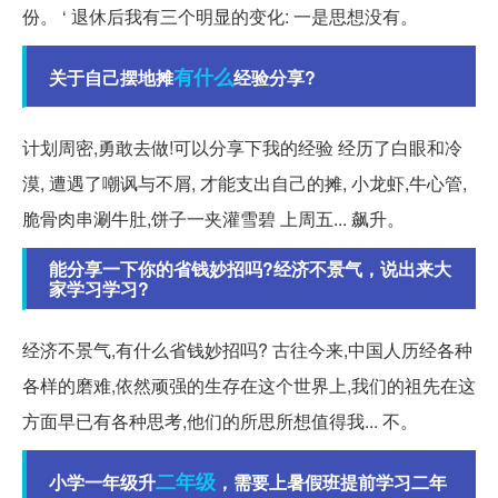
份。 ‘ 退休后我有三个明显的变化: 一是思想没有。
有什么
关于自己摆地摊
经验分享?
计划周密,勇敢去做!可以分享下我的经验 经历了白眼和冷
漠, 遭遇了嘲讽与不屑, 才能支出自己的摊, 小龙虾,牛心管,
脆骨肉串涮牛肚,饼子一夹灌雪碧 上周五... 飙升。
能分享一下你的省钱妙招吗?经济不景气，说出来大
家学习学习?
经济不景气,有什么省钱妙招吗? 古往今来,中国人历经各种
各样的磨难,依然顽强的生存在这个世界上,我们的祖先在这
方面早已有各种思考,他们的所思所想值得我... 不。
二年级
小学一年级升
，需要上暑假班提前学习二年