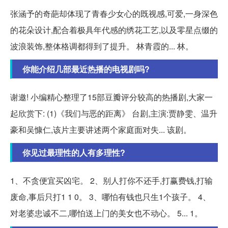
张涵予的奇葩却体现了青春少女心的既视感,可爱,一身深色
的花朵设计,配合着极具年代感的绣花工艺,以及零星点缀的
波浪装饰,整体格调都得到了提升。 林青霞的... 林。
你能介绍几部最近热播的电视剧吗?
谢邀! 小编精心整理了15部豆瓣评分较高的热播剧,大家一
起欣赏下: (1)《我们与恶的距离》 台剧,主演:贾静雯、温升
豪和吴慷仁,该片主要讲述两个家庭面对失... 该剧。
你见过最理性的人有多理性?
1、不贪便宜买凶宅。 2、别人打你不还手,打赢费钱,打输
废命,事后只打1 1 0。 3、哪怕有钱也只生1个孩子。 4、
对老婆忠诚不二,哪怕送上门的美女也不动心。 5... 1。