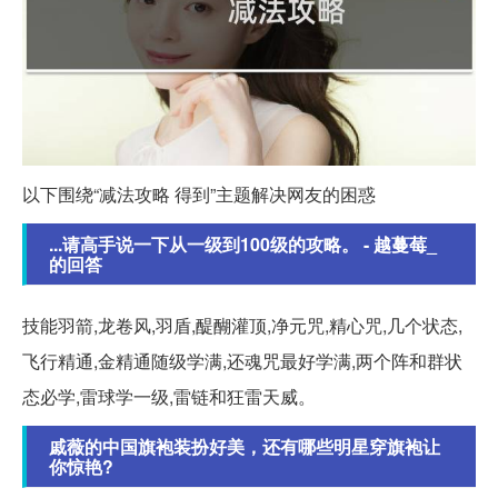
以下围绕“减法攻略 得到”主题解决网友的困惑
...请高手说一下从一级到100级的攻略。 - 越蔓莓_
的回答
技能羽箭,龙卷风,羽盾,醍醐灌顶,净元咒,精心咒,几个状态,
飞行精通,金精通随级学满,还魂咒最好学满,两个阵和群状
态必学,雷球学一级,雷链和狂雷天威。
戚薇的中国旗袍装扮好美，还有哪些明星穿旗袍让
你惊艳?