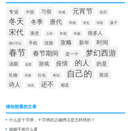
元宵节
习俗
专业
中国
作者
农历
冬天
唐代
冬季
孩子
学校
学院
学生
宋代
很多人
寓意
年初
年龄
工作
攻略
时间
新年
手机
技能
我们可以
春节
梦幻西游
春节期间
是一个
的人
疫情
游戏
的是
汤圆
温度
自己的
英语
礼物
红包
考试
空调
还不
诗人
都是
诗词
猜你想看的文章
什么是十字绣，十字绣的正确绣法是怎样绣的？
婚姻手相怎么看