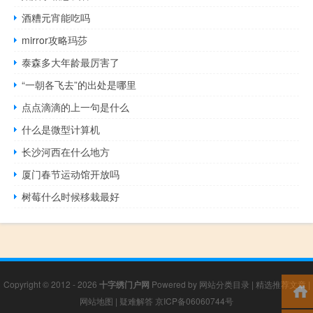
酒糟元宵能吃吗
mirror攻略玛莎
泰森多大年龄最厉害了
“一朝各飞去”的出处是哪里
点点滴滴的上一句是什么
什么是微型计算机
长沙河西在什么地方
厦门春节运动馆开放吗
树莓什么时候移栽最好
Copyright © 2012 - 2026
十字绣门户网
Powered by
网站分类目录
|
精选推荐文章
|
网站地图
|
疑难解答
京ICP备06060744号