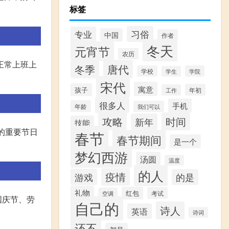
标签
习俗
专业
中国
作者
冬天
元宵节
农历
正常上班上
唐代
冬季
学校
学院
学生
宋代
寓意
孩子
年初
工作
很多人
手机
年龄
我们可以
攻略
时间
新年
技能
统的重要节日
春节
春节期间
是一个
梦幻西游
汤圆
温度
的人
疫情
游戏
的是
礼物
红包
考试
空调
国庆节、劳
自己的
诗人
英语
诗词
还不