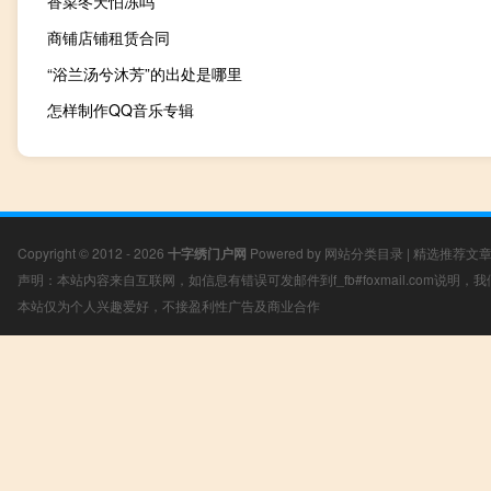
香菜冬天怕冻吗
商铺店铺租赁合同
“浴兰汤兮沐芳”的出处是哪里
怎样制作QQ音乐专辑
Copyright © 2012 - 2026
十字绣门户网
Powered by
网站分类目录
|
精选推荐文
声明：本站内容来自互联网，如信息有错误可发邮件到f_fb#foxmail.com说明
本站仅为个人兴趣爱好，不接盈利性广告及商业合作