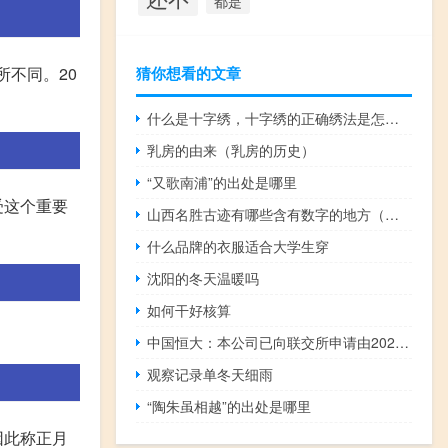
都是
所不同。20
猜你想看的文章
什么是十字绣，十字绣的正确绣法是怎样绣的？
乳房的由来（乳房的历史）
“又歌南浦”的出处是哪里
受这个重要
山西名胜古迹有哪些含有数字的地方（山西名胜古迹有哪些）
什么品牌的衣服适合大学生穿
沈阳的冬天温暖吗
如何干好核算
中国恒大：本公司已向联交所申请由2023年8月28日上午9时正起恢复买卖本公司股份
观察记录单冬天细雨
“陶朱虽相越”的出处是哪里
因此称正月