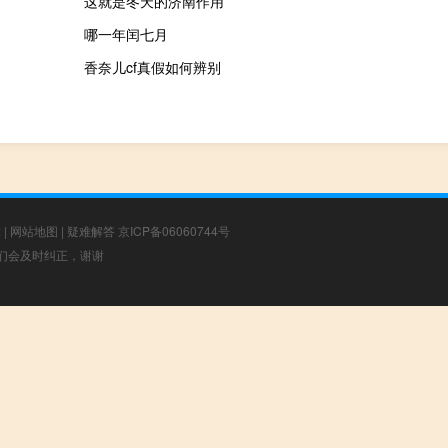
这就是冬天的济南作用
哪一年闰七月
香奈儿cf真假如何辨别
章
|
网站地图
|
疑难解答
京ICP备06060744号
，我们会及时纠正，谢谢