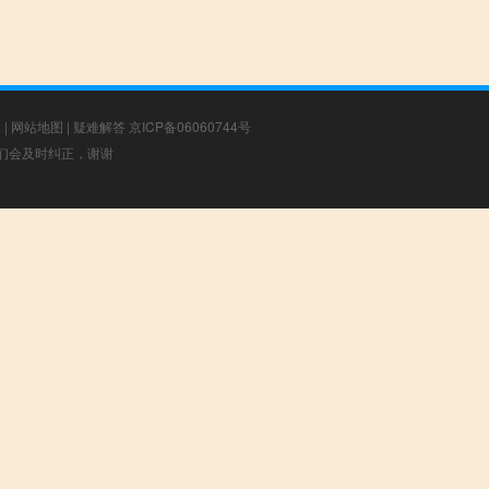
章
|
网站地图
|
疑难解答
京ICP备06060744号
，我们会及时纠正，谢谢