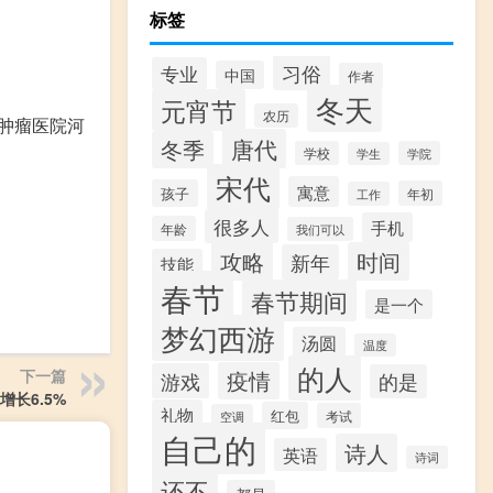
标签
习俗
专业
中国
作者
冬天
元宵节
农历
肿瘤医院河
唐代
冬季
学校
学院
学生
宋代
寓意
孩子
年初
工作
很多人
手机
年龄
我们可以
攻略
时间
新年
技能
春节
春节期间
是一个
梦幻西游
汤圆
温度
的人
下一篇
疫情
游戏
的是
长6.5%
礼物
红包
考试
空调
自己的
诗人
英语
诗词
还不