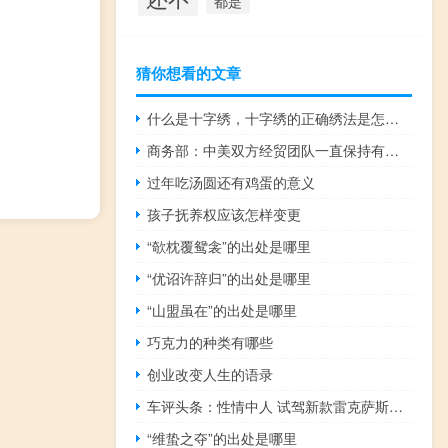
都是
猜你想看的文章
什么是十字绣，十字绣的正确绣法是怎样绣的？
商务部：中美双方经贸团队一直保持有效沟通
过年吃汤圆还有鸡蛋的意义
孩子抚养权应该怎样变更
“欹枕覆鸳衾”的出处是哪里
“优诏许辞归”的出处是哪里
“山盟虽在”的出处是哪里
巧克力的种类有哪些
创业改变人生的语录
车评头条：性情中人 试驾新款雷克萨斯GS250 V6
“维蛰之夺”的出处是哪里