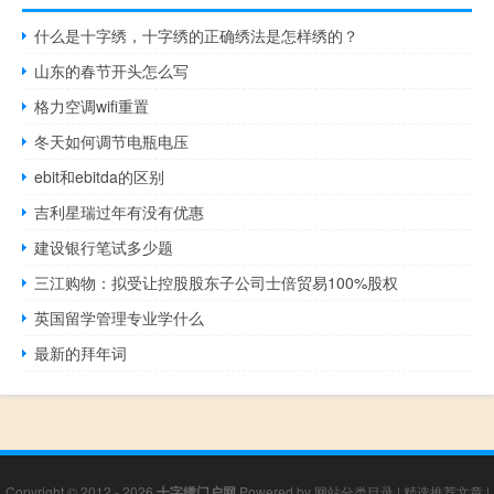
什么是十字绣，十字绣的正确绣法是怎样绣的？
山东的春节开头怎么写
格力空调wifi重置
冬天如何调节电瓶电压
ebit和ebitda的区别
吉利星瑞过年有没有优惠
建设银行笔试多少题
三江购物：拟受让控股股东子公司士倍贸易100%股权
英国留学管理专业学什么
最新的拜年词
Copyright © 2012 - 2026
十字绣门户网
Powered by
网站分类目录
|
精选推荐文章
|