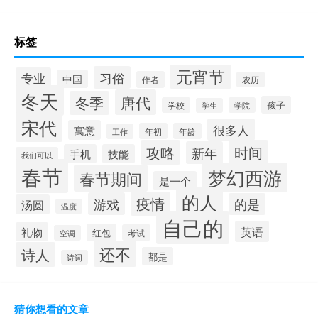
标签
元宵节
习俗
专业
中国
作者
农历
冬天
唐代
冬季
孩子
学校
学院
学生
宋代
很多人
寓意
年初
年龄
工作
攻略
时间
新年
手机
技能
我们可以
春节
梦幻西游
春节期间
是一个
的人
疫情
游戏
的是
汤圆
温度
自己的
英语
礼物
红包
考试
空调
还不
诗人
都是
诗词
猜你想看的文章