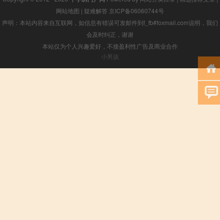
网站地图
|
疑难解答
京ICP备06060744号
声明：本站内容来自互联网，如信息有错误可发邮件到f_fb#foxmail.com说明，我们
会及时纠正，谢谢
本站仅为个人兴趣爱好，不接盈利性广告及商业合作
小男孩