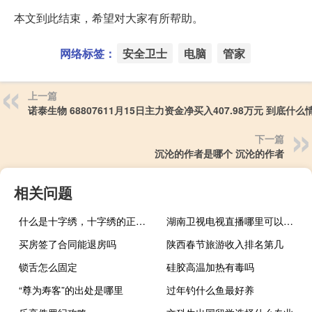
本文到此结束，希望对大家有所帮助。
网络标签：
安全卫士
电脑
管家
上一篇
诺泰生物 68807611月15日主力资金净买入407.98万元 到底什么
下一篇
沉沦的作者是哪个 沉沦的作者
相关问题
什么是十字绣，十字绣的正确绣法是怎样绣的？
湖南卫视电视直播哪里可以看（哪个播放器有湖南卫视）
买房签了合同能退房吗
陕西春节旅游收入排名第几
锁舌怎么固定
硅胶高温加热有毒吗
“尊为寿客”的出处是哪里
过年钓什么鱼最好养