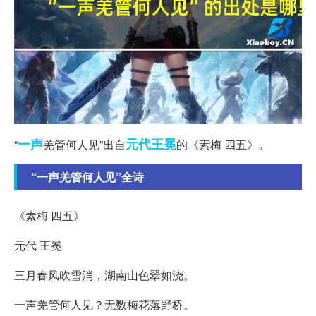
一声
元代
王冕
“
羌管何人见”出自
的《素梅 四五》。
“一声羌管何人见”全诗
《素梅 四五》
元代 王冕
三月春风吹雪消，湖南山色翠如浇。
一声羌管何人见？无数梅花落野桥。