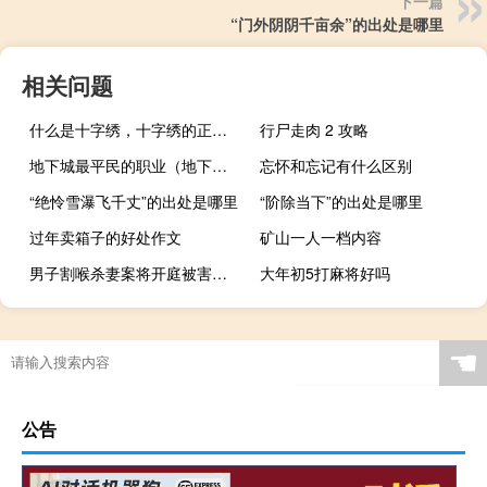
下一篇
“门外阴阴千亩余”的出处是哪里
相关问题
什么是十字绣，十字绣的正确绣法是怎样绣的？
行尸走肉 2 攻略
地下城最平民的职业（地下城与勇士哪个职业适合平民）
忘怀和忘记有什么区别
“绝怜雪瀑飞千丈”的出处是哪里
“阶除当下”的出处是哪里
过年卖箱子的好处作文
矿山一人一档内容
男子割喉杀妻案将开庭被害人父母：他多次家暴妻子当着4岁儿子的面行凶 到底什么情况呢
大年初5打麻将好吗
生孩子五险能报销多少
☚
公告