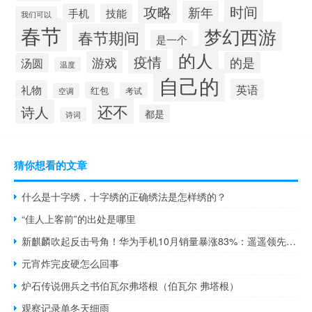
攻略
时间
新年
手机
技能
我们可以
春节
梦幻西游
春节期间
是一个
的人
疫情
游戏
的是
汤圆
温度
自己的
英语
礼物
红包
考试
空调
还不
诗人
都是
诗词
猜你想看的文章
什么是十字绣，十字绣的正确绣法是怎样绣的？
“佳人上客前”的出处是哪里
新麒麟吹起反击号角！华为手机10月销量暴涨83%：遥遥领先所有竞品
元宵炸完皮硬怎么回事
炉石传说佣兵之书伯瓦尔弗塔根（伯瓦尔 弗塔根）
观察记录单冬天细雨