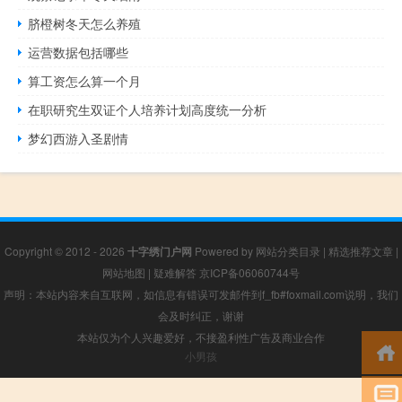
脐橙树冬天怎么养殖
运营数据包括哪些
算工资怎么算一个月
在职研究生双证个人培养计划高度统一分析
梦幻西游入圣剧情
Copyright © 2012 - 2026
十字绣门户网
Powered by
网站分类目录
|
精选推荐文章
|
网站地图
|
疑难解答
京ICP备06060744号
声明：本站内容来自互联网，如信息有错误可发邮件到f_fb#foxmail.com说明，我们
会及时纠正，谢谢
本站仅为个人兴趣爱好，不接盈利性广告及商业合作
小男孩