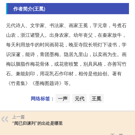
作者简介(王冕)
元代诗人、文学家、书法家、画家王冕，字元章，号煮石
山农，浙江诸暨人。出身农家。幼年丧父，在秦家放牛，
每天利用放牛的时间画荷花，晚至寺院长明灯下读书，学
识深邃，能诗，青团墨梅。隐居九里山，以卖画为生。画
梅以胭脂作梅花骨体，或花密枝繁，别具风格，亦善写竹
石。兼能刻印，用花乳石作印材，相传是他始创。著有
《竹斋集》《墨梅图题诗》等。
网络标签：
一声
元代
王冕
上一篇
“闻已归谏列”的出处是哪里