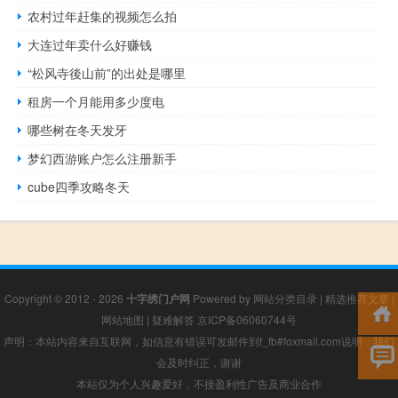
农村过年赶集的视频怎么拍
大连过年卖什么好赚钱
“松风寺後山前”的出处是哪里
租房一个月能用多少度电
哪些树在冬天发牙
梦幻西游账户怎么注册新手
cube四季攻略冬天
Copyright © 2012 - 2026
十字绣门户网
Powered by
网站分类目录
|
精选推荐文章
|
网站地图
|
疑难解答
京ICP备06060744号
声明：本站内容来自互联网，如信息有错误可发邮件到f_fb#foxmail.com说明，我们
会及时纠正，谢谢
本站仅为个人兴趣爱好，不接盈利性广告及商业合作