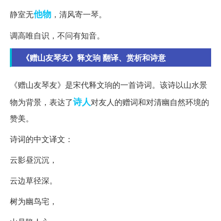
他物
静室无
，清风寄一琴。
调高唯自识，不问有知音。
《赠山友琴友》释文珦 翻译、赏析和诗意
《赠山友琴友》是宋代释文珦的一首诗词。该诗以山水景
诗人
物为背景，表达了
对友人的赠词和对清幽自然环境的
赞美。
诗词的中文译文：
云影昼沉沉，
云边草径深。
树为幽鸟宅，