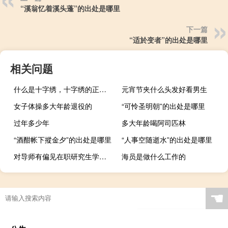
“溪翁忆着溪头蓬”的出处是哪里
下一篇
“适於变者”的出处是哪里
相关问题
什么是十字绣，十字绣的正确绣法是怎样绣的？
元宵节夹什么头发好看男生
女子体操多大年龄退役的
“可怜圣明朝”的出处是哪里
过年多少年
多大年龄喝阿司匹林
“酒酣帐下摐金夕”的出处是哪里
“人事空随逝水”的出处是哪里
对导师有偏见在职研究生学员需要消除这样的偏见
海员是做什么工作的
“水寒云晚”的出处是哪里
☚