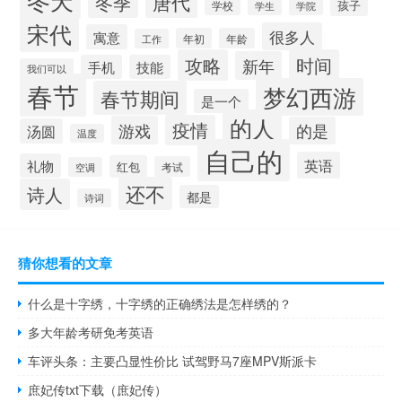
唐代
冬季
孩子
学校
学院
学生
宋代
很多人
寓意
年初
年龄
工作
攻略
时间
新年
手机
技能
我们可以
春节
梦幻西游
春节期间
是一个
的人
疫情
游戏
的是
汤圆
温度
自己的
英语
礼物
红包
考试
空调
还不
诗人
都是
诗词
猜你想看的文章
什么是十字绣，十字绣的正确绣法是怎样绣的？
多大年龄考研免考英语
车评头条：主要凸显性价比 试驾野马7座MPV斯派卡
庶妃传txt下载（庶妃传）