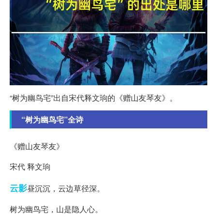
“树为幽鸟宅”出自宋代释文珦的《赠山友琴友》。
“树为幽鸟宅”全诗
《赠山友琴友》
宋代 释文珦
云影
昼沉沉，云边草径深。
树为幽鸟宅，山是隐人心。