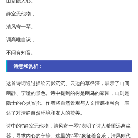
山是隐人心。
静室无他物，
清风寄一琴。
调高唯自识，
不问有知音。
诗意和赏析：
这首诗词通过描绘云影沉沉、云边的草径深，展示了山间
幽静、宁谧的景色。诗中提到的树是幽鸟的家园，山则是
隐士的心灵寄托。作者将自然景观与人文情感相融合，表
达了对清静自然环境和友人的赞美。
诗中的\"静室无他物，清风寄一琴\"表明了诗人希望远离尘
嚣，寻求内心的宁静。这里的\"琴\"象征着音乐，清风则代