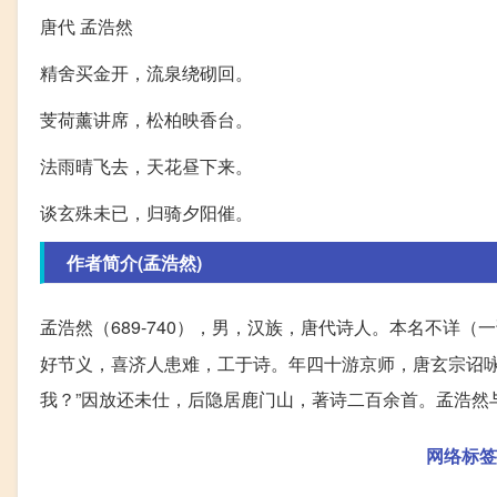
唐代 孟浩然
精舍买金开，流泉绕砌回。
芰荷薰讲席，松柏映香台。
法雨晴飞去，天花昼下来。
谈玄殊未已，归骑夕阳催。
作者简介(孟浩然)
孟浩然（689-740），男，汉族，唐代诗人。本名不详（
好节义，喜济人患难，工于诗。年四十游京师，唐玄宗诏咏
我？”因放还未仕，后隐居鹿门山，著诗二百余首。孟浩然
网络标签