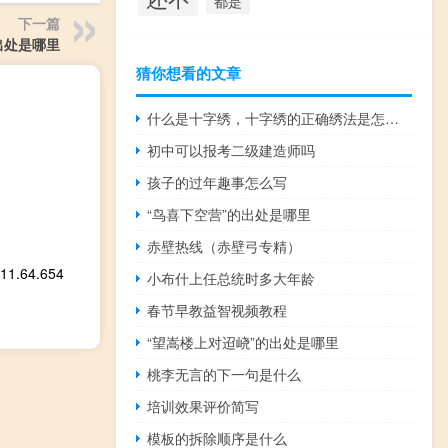
都是
下一篇
出处是哪里
猜你想看的文章
什么是十字绣，十字绣的正确绣法是怎样绣的？
初中可以报考二级建造师吗
孩子的过年趣事怎么写
“鸟喜下空营”的出处是哪里
赤壁热线（赤壁弓专精）
.64.654
小布什上任总统时多大年龄
春节早教益智视频教程
“望嵩楼上对迢峣”的出处是哪里
桃李无言的下一句是什么
培训效果评价简写
模板的拆除顺序是什么