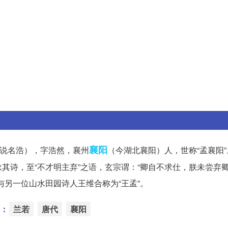
襄阳
一说名浩），字浩然，襄州
（今湖北襄阳）人，世称“孟襄阳
其诗，至“不才明主弃”之语，玄宗谓：“卿自不求仕，朕未尝弃
与另一位山水田园诗人王维合称为“王孟”。
：
兰若
唐代
襄阳