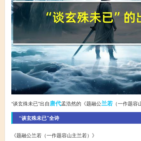
唐代
兰若
“谈玄殊未已”出自
孟浩然的《题融公
（一作题容
“谈玄殊未已”全诗
《题融公兰若（一作题容山主兰若）》