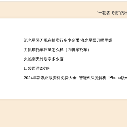
“一朝各飞去”的
流光星陨刀现在拍卖行多少金币 流光星陨刀哪里爆
力帆摩托车质量怎么样（力帆摩托车）
火焰南天竹耐寒多少度
口袋西游2攻略
2024年新澳正版资料免费大全_智能AI深度解析_iPhone版v11