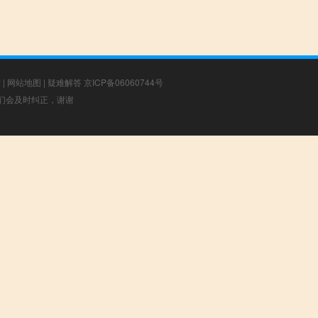
章
|
网站地图
|
疑难解答
京ICP备06060744号
，我们会及时纠正，谢谢