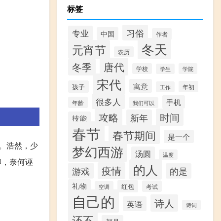
标签
习俗
专业
中国
作者
冬天
元宵节
农历
唐代
冬季
学校
学院
学生
宋代
寓意
孩子
年初
工作
很多人
手机
年龄
我们可以
攻略
时间
新年
技能
春节
春节期间
是一个
”。浩然，少
梦幻西游
汤圆
温度
卿，奈何诬
的人
疫情
游戏
的是
礼物
红包
考试
空调
自己的
诗人
英语
诗词
还不