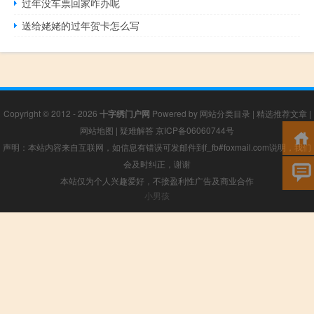
过年没车票回家咋办呢
送给姥姥的过年贺卡怎么写
Copyright © 2012 - 2026
十字绣门户网
Powered by
网站分类目录
|
精选推荐文章
|
网站地图
|
疑难解答
京ICP备06060744号
声明：本站内容来自互联网，如信息有错误可发邮件到f_fb#foxmail.com说明，我们
会及时纠正，谢谢
本站仅为个人兴趣爱好，不接盈利性广告及商业合作
小男孩