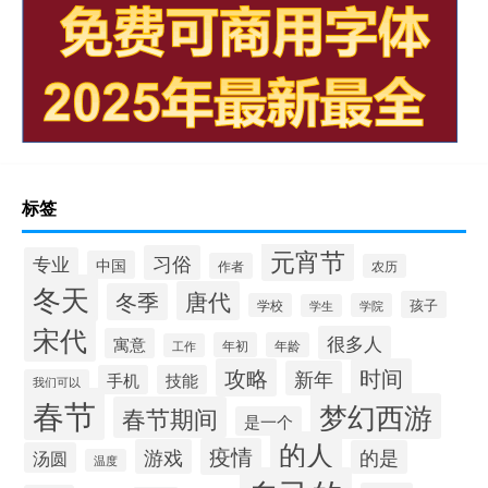
标签
元宵节
习俗
专业
中国
作者
农历
冬天
唐代
冬季
孩子
学校
学院
学生
宋代
很多人
寓意
年初
年龄
工作
攻略
时间
新年
手机
技能
我们可以
春节
梦幻西游
春节期间
是一个
的人
疫情
游戏
的是
汤圆
温度