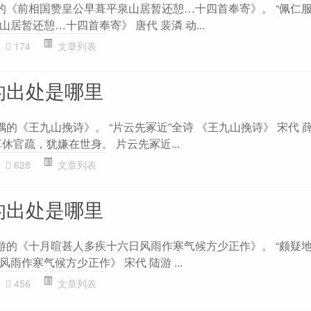
潾的《前相国赞皇公早葺平泉山居暂还憩…十四首奉寄》。 “佩仁服
居暂还憩…十四首奉寄》 唐代 裴潾 动...
174
文章列表
的出处是哪里
嵎的《王九山挽诗》。 “片云先冢近”全诗 《王九山挽诗》 宋代 
休官疏，犹嫌在世身。 片云先冢近...
628
文章列表
的出处是哪里
陆游的《十月暄甚人多疾十六日风雨作寒气候方少正作》。 “颇疑地
雨作寒气候方少正作》 宋代 陆游 ...
456
文章列表