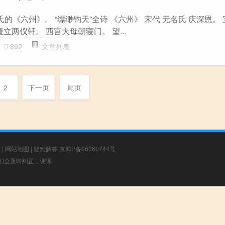
氏的《六州》。 “缥缈钧天”全诗 《六州》 宋代 无名氏 庆深恩。
立两仪轩。 西宫大母朝寝门。 望...
892
文章列表
2
下一页
尾页
章
|
网站地图
|
疑难解答
京ICP备06060744号
，我们会及时纠正，谢谢