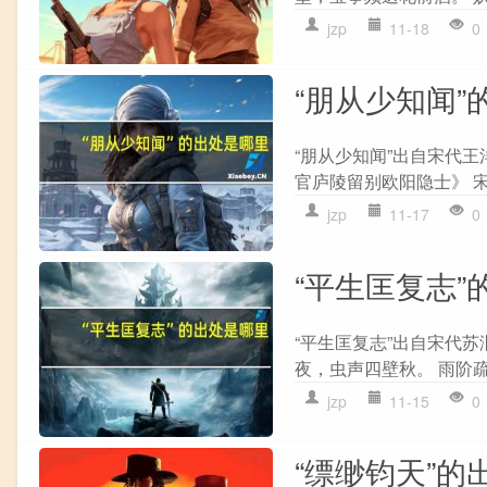
jzp
11-18
0
“朋从少知闻”
“朋从少知闻”出自宋代王
官庐陵留别欧阳隐士》 宋
jzp
11-17
0
“平生匡复志”
“平生匡复志”出自宋代苏
夜，虫声四壁秋。 雨阶疏
jzp
11-15
0
“缥缈钧天”的