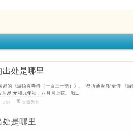
的出处是哪里
居易的《游悟真寺诗（一百三十韵）》。 “盘折通岩巅”全诗 《
居易 元和九年秋，八月月上弦。 我...
94
文章列表
出处是哪里