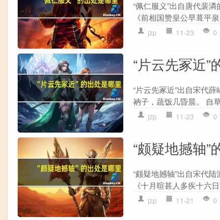
“佩仁服义”出自唐代裴
《前相国赞皇公早葺平泉山
jzp
11-23
0
“片云先冢近”
“片云先冢近”出自宋代薛
衲子，蔬饭几昏晨。 自草
jzp
11-23
0
“颇疑地撼轴”
“颇疑地撼轴”出自宋代
《十月暄甚人多疾十六日风
jzp
11-21
0