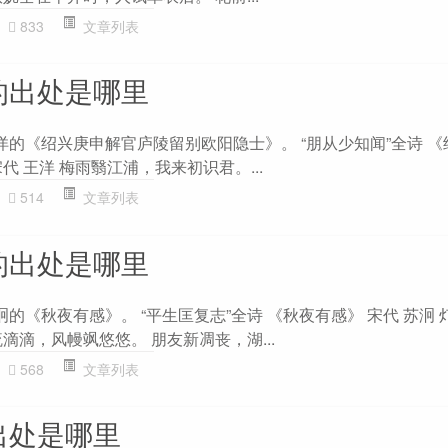
833
文章列表
的出处是哪里
洋的《绍兴庚申解官庐陵留别欧阳隐士》。 “朋从少知闻”全诗 
代 王洋 梅雨翳江浦，我来初识君。...
514
文章列表
的出处是哪里
泂的《秋夜有感》。 “平生匡复志”全诗 《秋夜有感》 宋代 苏泂 
滴滴，风幔飒悠悠。 朋友新凋丧，湖...
568
文章列表
出处是哪里