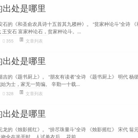
的出处是哪里
安石的《和圣俞农具诗十五首其九耧种》。 “贫家种论斗”全诗 
 王安石 富家种论石，贫家种论斗。...
355
文章列表
的出处是哪里
循吉的《题书厨上》。 “朋友有读者”全诗 《题书厨上》 明代 杨
始为士，家无一简编。 辛勤一十载...
328
文章列表
的出处是哪里
元龙的《烛影摇红》。 “拚尽珠量斗”全诗 《烛影摇红》 宋代 翁
娆全在半开时，人试单衣后。 花前...