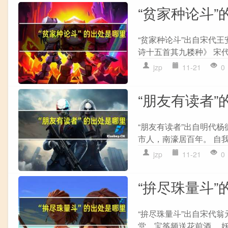
“贫家种论斗”
“贫家种论斗”出自宋代王
诗十五首其九耧种》 宋代
jzp
11-21
0
“朋友有读者”
“朋友有读者”出自明代杨
市人，南濠居百年。 自我
jzp
11-21
0
“拚尽珠量斗”
“拚尽珠量斗”出自宋代翁
堂，宝筝频送花前酒。 妖