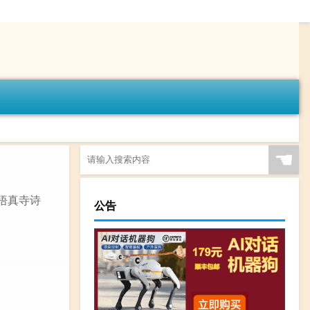
☚
游悟真寺诗
公告