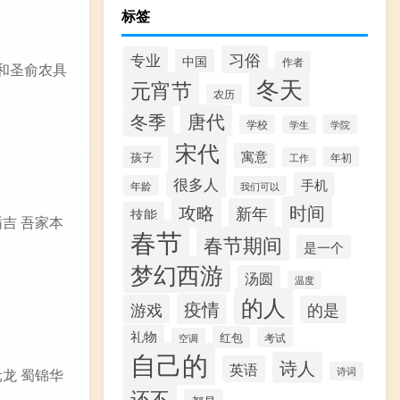
标签
习俗
专业
中国
作者
《和圣俞农具
冬天
元宵节
农历
唐代
冬季
学校
学院
学生
宋代
寓意
孩子
年初
工作
很多人
手机
年龄
我们可以
攻略
时间
新年
技能
循吉 吾家本
春节
春节期间
是一个
梦幻西游
汤圆
温度
的人
疫情
游戏
的是
礼物
红包
考试
空调
自己的
诗人
英语
诗词
元龙 蜀锦华
还不