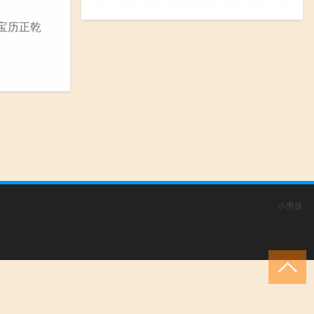
 宝历正乾
小男孩