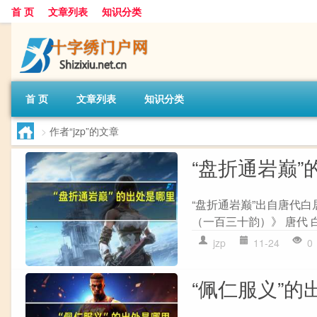
首 页
文章列表
知识分类
首 页
文章列表
知识分类
>
作者“jzp”的文章
“盘折通岩巅”
“盘折通岩巅”出自唐代白
（一百三十韵）》 唐代 白
jzp
11-24
0
“佩仁服义”的