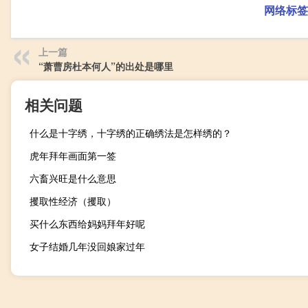
网络标签
上一篇
“萧曹房杜本何人”的出处是哪里
相关问题
什么是十字绣，十字绣的正确绣法是怎样绣的？
虎年拜年画面第一签
六畜兴旺是什么意思
攫取性经济（攫取）
买什么东西给妈妈拜年好呢
女子结婚几年没回娘家过年