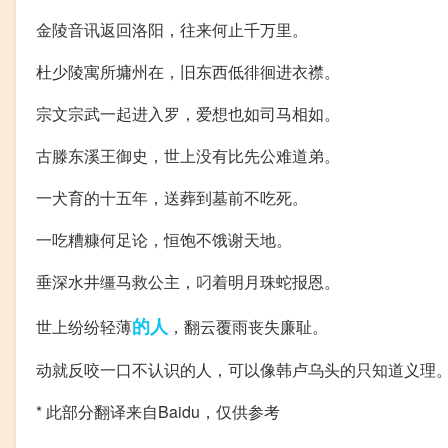
金陵音讯返回洛阳，往来何止千万里。
杜少陵寓所墉州在，旧东西低徘徊进衣襟。
宗文宗武一起进入罗，爱想也如司马相如。
古滕东溪王御史，世上没有比先公难道弟。
一犬育的十五年，送葬到墓前不吃死。
一吃糟糠何足论，恒饱不饿谢天地。
垂深水井缰马救公主，叼着明月珠蛇报恩。
的人
世上纷纷轻薄
，翻云覆雨丧失廉耻。
动就反咬一口不认识的人，可以像韩卢乌头的只知道义理
* 此部分翻译来自Baidu，仅供参考