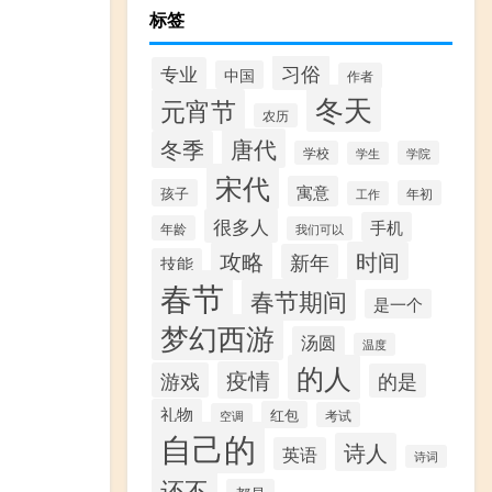
标签
习俗
专业
中国
作者
冬天
元宵节
农历
唐代
冬季
学校
学院
学生
宋代
寓意
孩子
年初
工作
很多人
手机
年龄
我们可以
攻略
时间
新年
技能
春节
春节期间
是一个
梦幻西游
汤圆
温度
的人
疫情
游戏
的是
礼物
红包
考试
空调
自己的
诗人
英语
诗词
还不