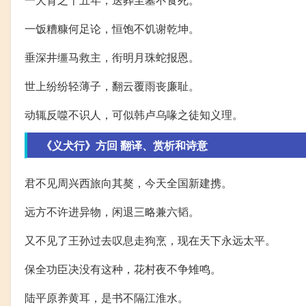
一饭糟糠何足论，恒饱不饥谢乾坤。
垂深井缰马救主，衔明月珠蛇报恩。
世上纷纷轻薄子，翻云覆雨丧廉耻。
动辄反噬不识人，可似韩卢乌喙之徒知义理。
《义犬行》方回 翻译、赏析和诗意
君不见周兴西旅向其獒，今天全国新建携。
远方不许进异物，闲退三略兼六韬。
又不见了王孙过去叹息走狗烹，现在天下永远太平。
保全功臣决没有这种，花村夜不争雉鸣。
陆平原养黄耳，是书不隔江淮水。