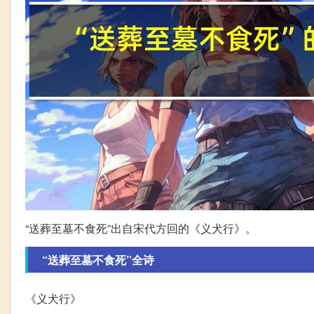
“送葬至墓不食死”出自宋代方回的《义犬行》。
“送葬至墓不食死”全诗
《义犬行》