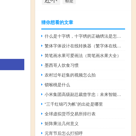
都是
猜你想看的文章
什么是十字绣，十字绣的正确绣法是怎样绣的？
繁体字体设计在线转换器（繁字体在线转换器）
简笔画水果可爱画法（简笔画水果大全）
墨西哥人饮食习惯
农村过年赶集的视频怎么拍
锁喉桃是什么
小米集团高级副总裁曾学忠：未来智能制造体系中 只有10%工作需由人类完成
“三千红锦巧为帐”的出处是哪里
全球虚拟货币交易所排行表
矩阵乘法几何意义
元宵节后怎么打招呼