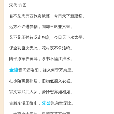
宋代 方回
君不见周兴西旅贡厥獒，今日天下新建櫜。
远方不许进异物，閒却三略兼六韬。
又不见王孙昔叹走狗烹，今日天下永太平。
保全功臣决无此，花村夜不争雉鸣。
陆平原家养黄耳，系书不隔江淮水。
金陵
音问还洛阳，往来何啻万余里。
杜少陵寓鄜州居，旧物低徊入衣裾。
宗文宗武共入罗，爱怜想亦如相如。
先公
古滕东溪王御史，
岂弟世无比。
一犬育之十五年，送葬至墓不食死。