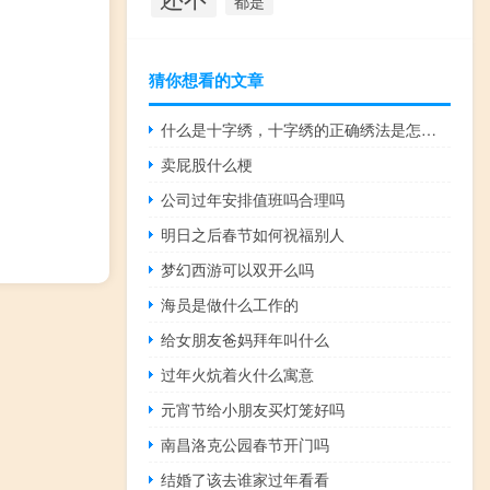
都是
猜你想看的文章
什么是十字绣，十字绣的正确绣法是怎样绣的？
卖屁股什么梗
公司过年安排值班吗合理吗
明日之后春节如何祝福别人
梦幻西游可以双开么吗
海员是做什么工作的
给女朋友爸妈拜年叫什么
过年火炕着火什么寓意
元宵节给小朋友买灯笼好吗
南昌洛克公园春节开门吗
结婚了该去谁家过年看看