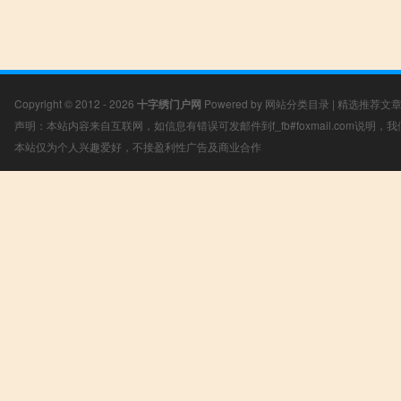
Copyright © 2012 - 2026
十字绣门户网
Powered by
网站分类目录
|
精选推荐文
声明：本站内容来自互联网，如信息有错误可发邮件到f_fb#foxmail.com说明
本站仅为个人兴趣爱好，不接盈利性广告及商业合作