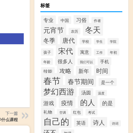
标签
习俗
专业
中国
作者
冬天
元宵节
农历
唐代
冬季
学校
学院
学生
宋代
寓意
孩子
年初
工作
很多人
手机
年龄
我们可以
攻略
时间
新年
技能
春节
春节期间
是一个
梦幻西游
汤圆
温度
的人
疫情
游戏
的是
礼物
红包
考试
空调
下一篇
自己的
学什么课程
诗人
英语
诗词
还不