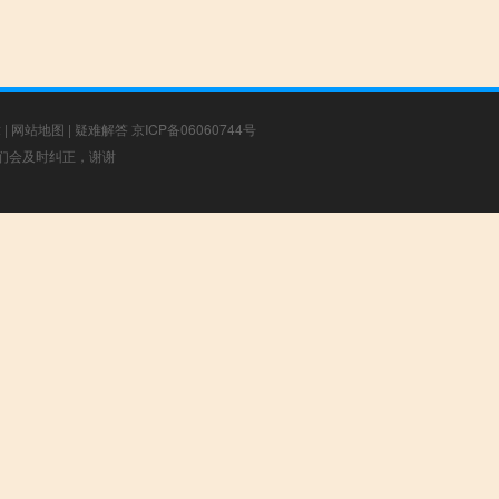
章
|
网站地图
|
疑难解答
京ICP备06060744号
，我们会及时纠正，谢谢