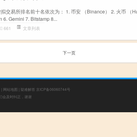
易所排名前十名依次为： 1. 币安 （Binance） 2. 火币 （Huob
 6. Gemini 7. Bitstamp 8...
661
文章列表
下一页
章
|
网站地图
|
疑难解答
京ICP备06060744号
，我们会及时纠正，谢谢