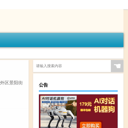
☚
道外区景阳街
公告