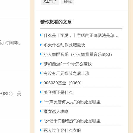
都是
猜你想看的文章
什么是十字绣，十字绣的正确绣法是怎样绣的？
订时间等。
冬天什么动作减肥最快
小人舞蹈音乐（小人舞背景音乐mp3）
梦幻西游2一个号怎么赚钱
有没有厂元宵节之后上班
006030基金（0060）
美容师证是什么
RISD） 美
“一声羌管何人见”的出处是哪里
魔女恋人攻略
“夕记千门柳色深”的出处是哪里
死人过年穿什么衣服