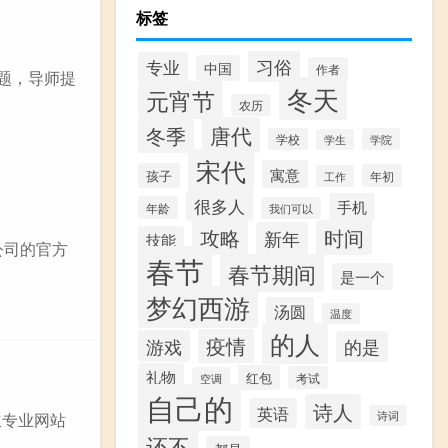
标签
习俗
专业
中国
作者
选题，导师提
冬天
元宵节
农历
唐代
冬季
学校
学院
学生
宋代
寓意
孩子
年初
工作
很多人
手机
年龄
我们可以
攻略
时间
新年
技能
公司的官方
春节
春节期间
是一个
梦幻西游
汤圆
温度
的人
疫情
游戏
的是
礼物
红包
考试
空调
自己的
诗人
英语
诗词
立专业网站
还不