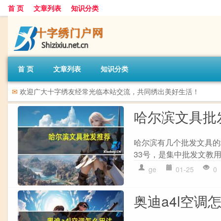
首 页
文章列表
知识分类
首 页
文章列表
知识分类
✉
欢迎广大十字绣友经常光临本站交流，共同绣出美好生活！
哈尔滨文具批
哈尔滨有几个批发文具的地
33号，是集中批发文教用
ge
01-25
0
奥迪a4l空调