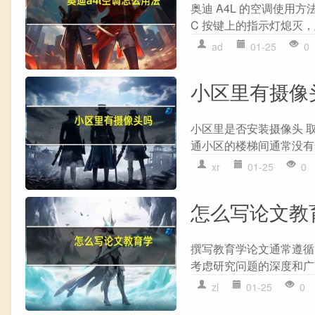
奥迪 A4L 的空调使用方法
C 按键上的指示灯熄灭，
ad
01-25
0
小区里有摄像
小区里是否安装摄像头 取
通小区的楼梯间通常没有
xr
01-25
0
怎么写论文教
撰写教育学论文通常遵循
考虑研究问题的深度和广度，
zl
01-25
0