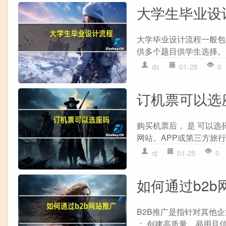
大学生毕业设
大学毕业设计流程一般包括
供多个题目供学生选择。 
dx
01-25
0
订机票可以选
购买机票后， 是 可以选
网站、APP或第三方旅行
dj
01-25
0
如何通过b2b
B2B推广是指针对其他企
： 创建高质量、易用且信